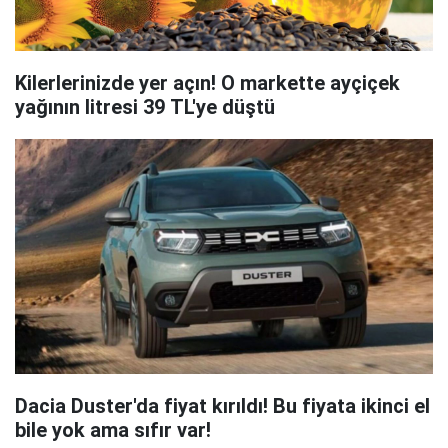
Kilerlerinizde yer açın! O markette ayçiçek
yağının litresi 39 TL'ye düştü
Dacia Duster'da fiyat kırıldı! Bu fiyata ikinci el
bile yok ama sıfır var!