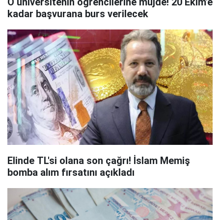
O üniversitenin öğrencilerine müjde! 20 Ekim'e
kadar başvurana burs verilecek
Elinde TL'si olana son çağrı! İslam Memiş
bomba alım fırsatını açıkladı