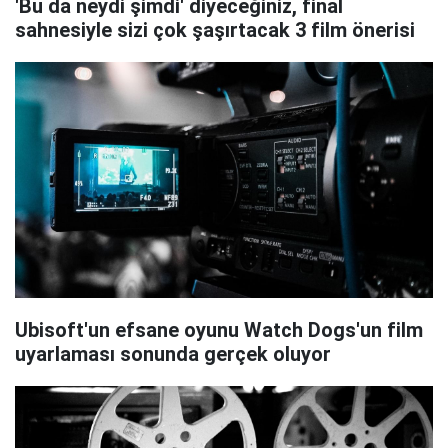
'Bu da neydi şimdi' diyeceğiniz, final
sahnesiyle sizi çok şaşırtacak 3 film önerisi
Ubisoft'un efsane oyunu Watch Dogs'un film
uyarlaması sonunda gerçek oluyor