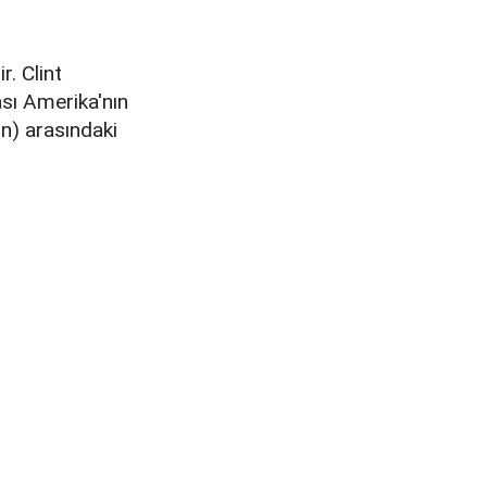
r. Clint
sı Amerika'nın
in) arasındaki