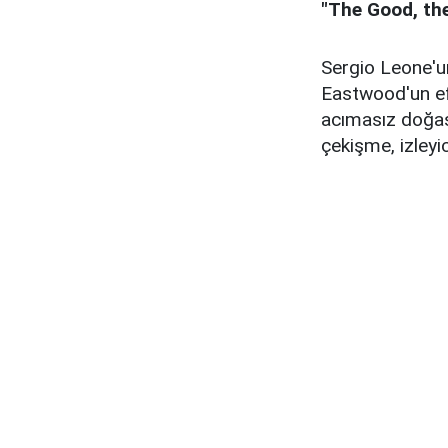
"The Good, the
Sergio Leone'un
Eastwood'un ef
acımasız doğası
çekişme, izleyi