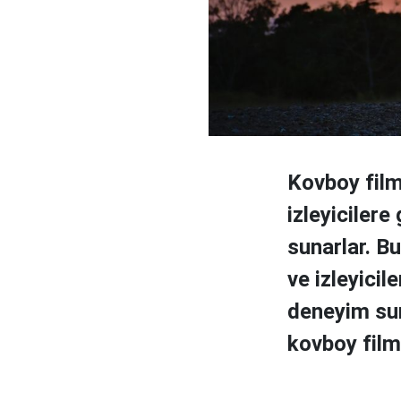
Kovboy film
izleyicilere
sunarlar. Bu
ve izleyicil
deneyim sun
kovboy filmi