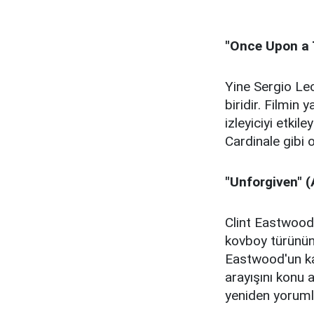
"Once Upon a 
Yine Sergio Leo
biridir. Filmin 
izleyiciyi etkil
Cardinale gibi 
"Unforgiven" (
Clint Eastwood
kovboy türünün 
Eastwood'un ka
arayışını konu 
yeniden yorumla