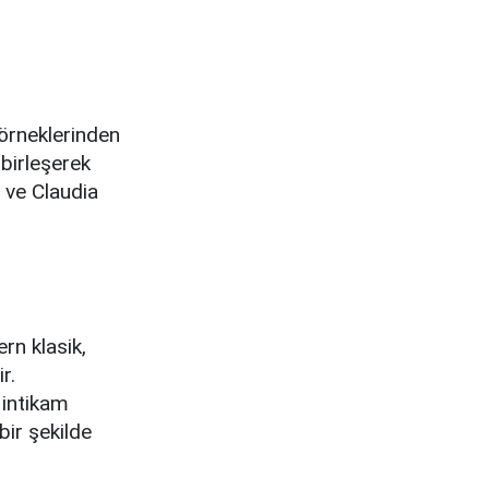
 örneklerinden
 birleşerek
a ve Claudia
n klasik,
r.
 intikam
bir şekilde