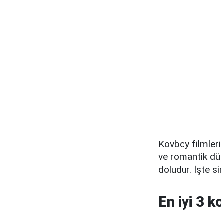
Kovboy filmleri,
ve romantik dün
doludur. İşte s
En iyi 3 k