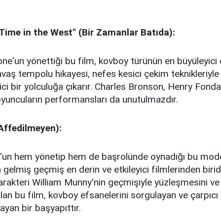
Time in the West" (Bir Zamanlar Batıda):
ne'un yönettiği bu film, kovboy türünün en büyüleyici
yavaş tempolu hikayesi, nefes kesici çekim teknikleriyle
eyici bir yolculuğa çıkarır. Charles Bronson, Henry Fond
oyuncuların performansları da unutulmazdır.
Affedilmeyen):
'un hem yönetip hem de başrolünde oynadığı bu moder
gelmiş geçmiş en derin ve etkileyici filmlerinden biridi
rakteri William Munny'nin geçmişiyle yüzleşmesini ve
alan bu film, kovboy efsanelerini sorgulayan ve çarpıcı 
yan bir başyapıttır.