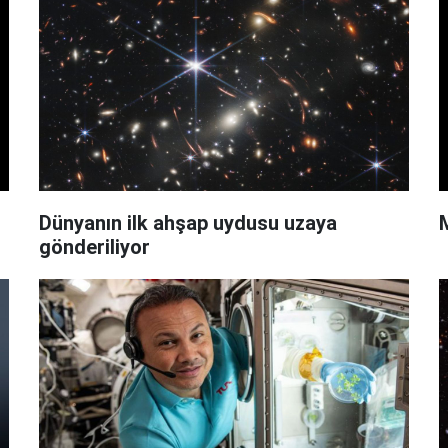
Dünyanın ilk ahşap uydusu uzaya
gönderiliyor