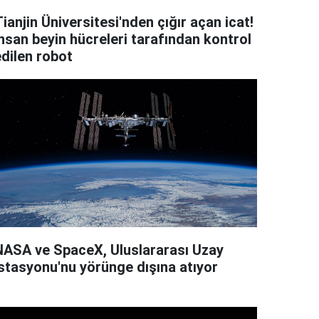
ianjin Üniversitesi'nden çığır açan icat!
İnsan beyin hücreleri tarafından kontrol
edilen robot
NASA ve SpaceX, Uluslararası Uzay
İstasyonu'nu yörünge dışına atıyor