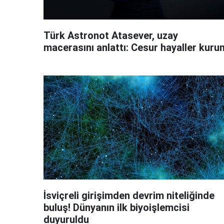
Türk Astronot Atasever, uzay
macerasını anlattı: Cesur hayaller kuru
İsviçreli girişimden devrim niteliğinde
buluş! Dünyanın ilk biyoişlemcisi
duyuruldu