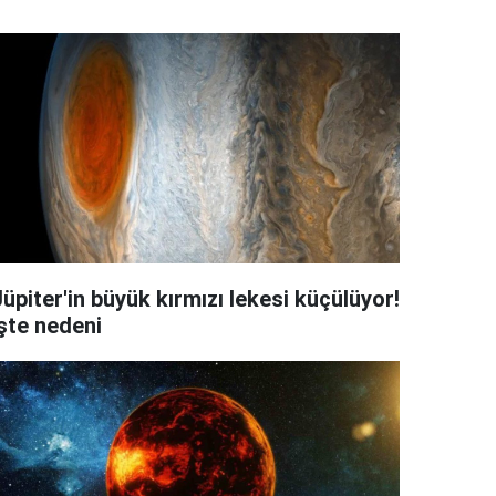
üpiter'in büyük kırmızı lekesi küçülüyor!
İşte nedeni