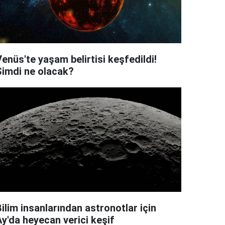
enüs'te yaşam belirtisi keşfedildi!
Şimdi ne olacak?
ilim insanlarından astronotlar için
Ay'da heyecan verici keşif