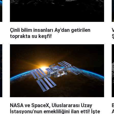
Çinli bilim insanları Ay'dan getirilen
V
toprakta su keşfi!
NASA ve SpaceX, Uluslararası Uzay
B
İstasyonu'nun emekliliğini ilan etti! İşte