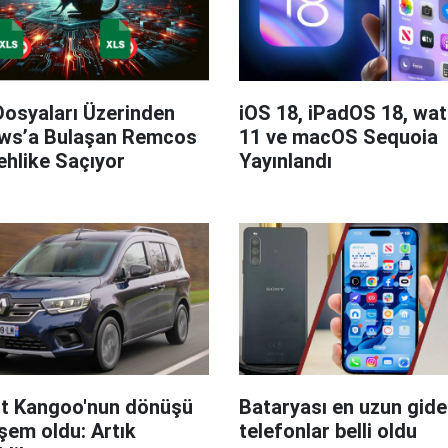
Dosyaları Üzerinden
iOS 18, iPadOS 18, wa
ws’a Bulaşan Remcos
11 ve macOS Sequoia
hlike Saçıyor
Yayınlandı
t Kangoo'nun dönüşü
Bataryası en uzun giden
em oldu: Artık
telefonlar belli oldu