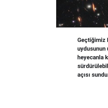
Geçtiğimiz 
uydusunun u
heyecanla ka
sürdürülebil
açısı sundu