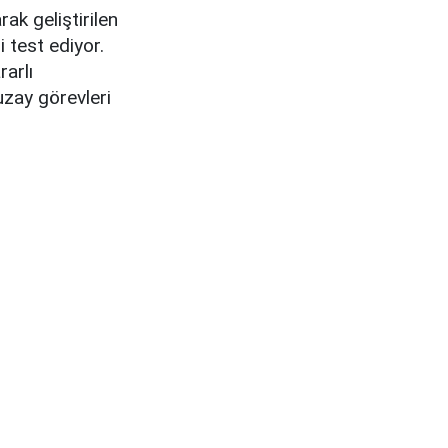
ak geliştirilen
i test ediyor.
arlı
uzay görevleri