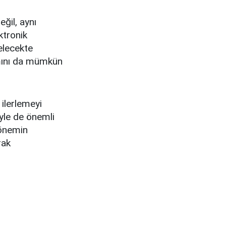
ğil, aynı
ktronik
elecekte
ımını da mümkün
 ilerlemeyi
yle de önemli
dönemin
rak