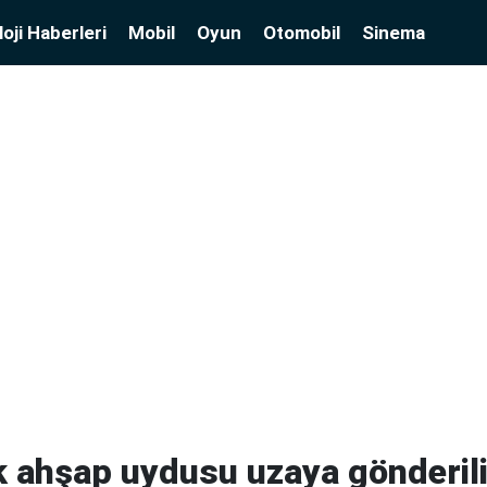
oji Haberleri
Mobil
Oyun
Otomobil
Sinema
k ahşap uydusu uzaya gönderil