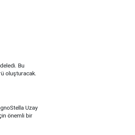
deledi. Bu
rü oluşturacak.
LignoStella Uzay
çin önemli bir