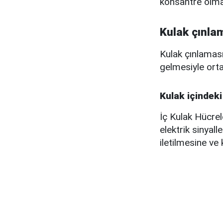
konsantre olmas
Kulak çınlam
Kulak çınlaması
gelmesiyle orta
Kulak içindeki
İç Kulak Hücrele
elektrik sinyal
iletilmesine ve 