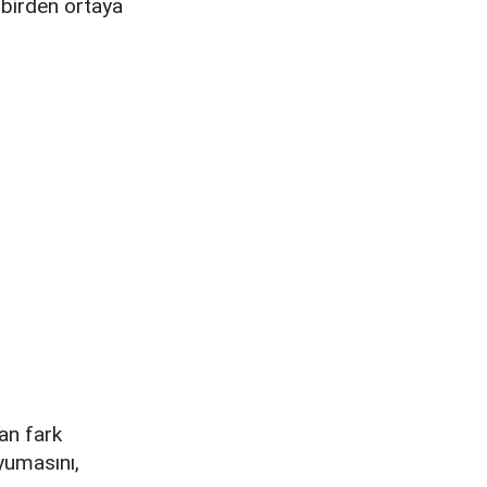
a birden ortaya
an fark
uyumasını,