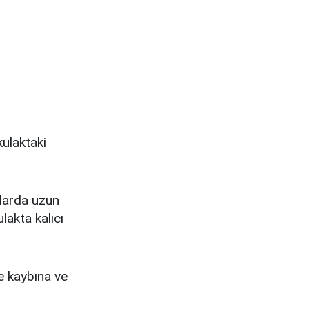
kulaktaki
larda uzun
akta kalıcı
me kaybına ve