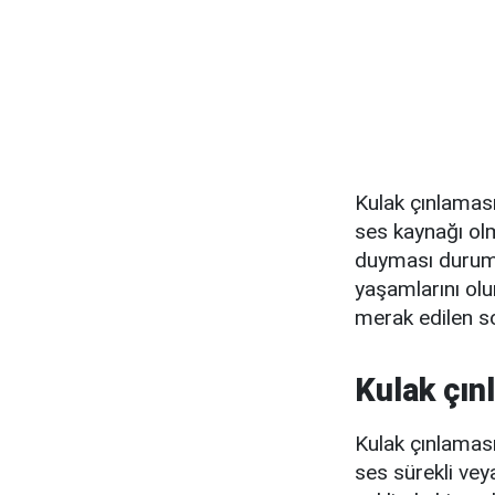
Kulak çınlaması,
ses kaynağı olm
duyması durumu
yaşamlarını olu
merak edilen sor
Kulak çın
Kulak çınlaması
ses sürekli veya 