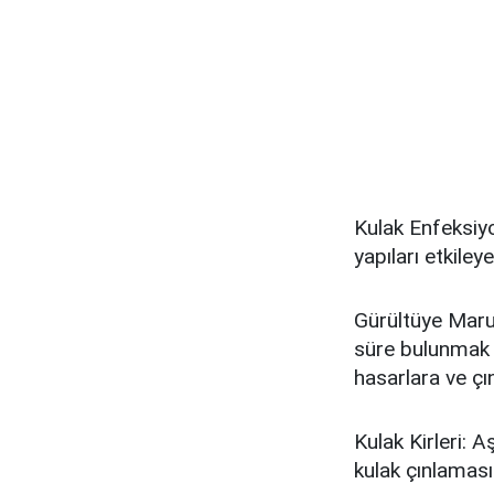
Kulak Enfeksiyon
yapıları etkiley
Gürültüye Maru
süre bulunmak v
hasarlara ve çı
Kulak Kirleri: A
kulak çınlamasın