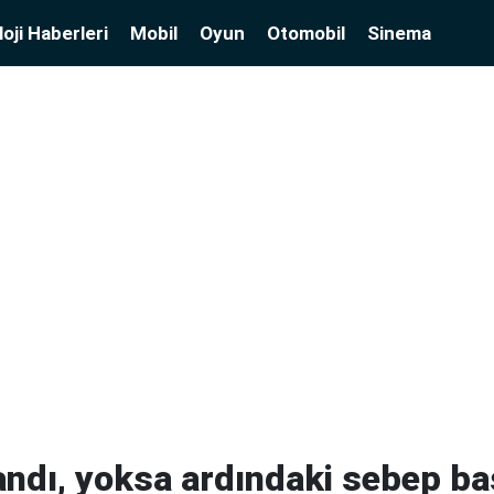
oji Haberleri
Mobil
Oyun
Otomobil
Sinema
i andı, yoksa ardındaki sebep b