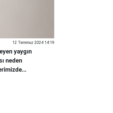
12 Temmuz 2024 14:19
leyen yaygın
ası neden
rimizde...