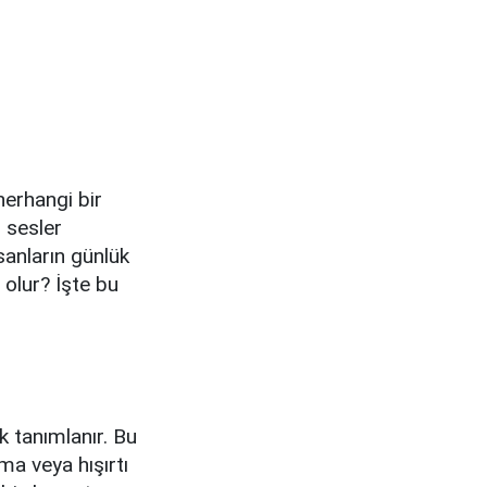
 herhangi bir
 sesler
anların günlük
 olur? İşte bu
k tanımlanır. Bu
lama veya hışırtı