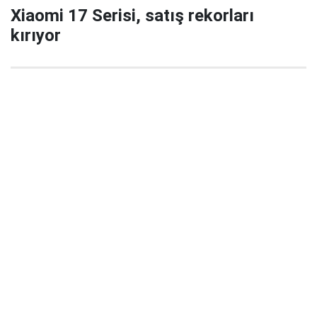
Xiaomi 17 Serisi, satış rekorları
kırıyor
29 Eylül 2025 22:02
Xiaomi’nin yeni amiral gemisi serisi Xiaomi 17 / 17
Pro / 17 Pro Max, China’da satışa çıktığı ilk 5