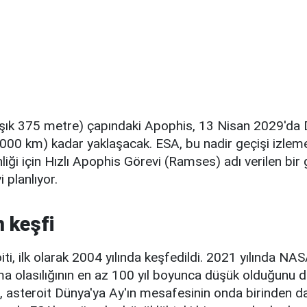
laşık 375 metre) çapındaki Apophis, 13 Nisan 2029'da
.000 km) kadar yaklaşacak. ESA, bu nadir geçişi izlem
liği için Hızlı Apophis Görevi (Ramses) adı verilen bi
planlıyor.
n keşfi
ti, ilk olarak 2004 yılında keşfedildi. 2021 yılında NA
a olasılığının en az 100 yıl boyunca düşük olduğunu d
e, asteroit Dünya'ya Ay'ın mesafesinin onda birinden da