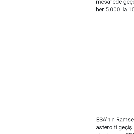
mesafede geçec
her 5.000 ila 10
ESA'nın Ramses 
asteroiti geçiş