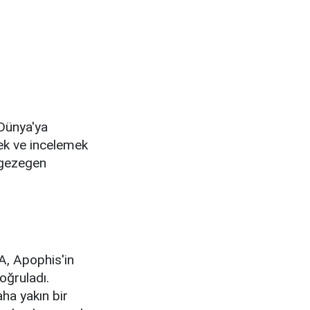
 Dünya'ya
ek ve incelemek
r gezegen
SA, Apophis'in
oğruladı.
ha yakın bir