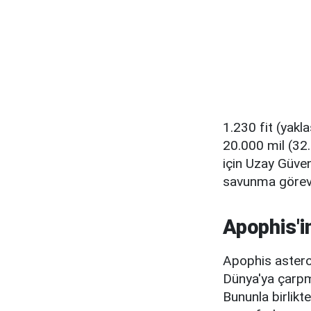
1.230 fit (yak
20.000 mil (32
için Uzay Güven
savunma görevi 
Apophis'i
Apophis asteroi
Dünya'ya çarpm
Bununla birlikt