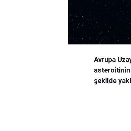
Avrupa Uzay
asteroitinin
şekilde yak