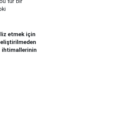
u tür bir
pki
liz etmek için
geliştirilmeden
 ihtimallerinin