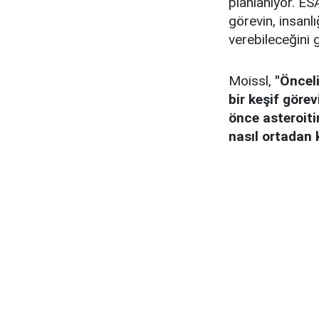
planlanıyor. ES
görevin, insanlı
verebileceğini g
Moissl,
"Önceli
bir keşif görev
önce asteroiti
nasıl ortadan k