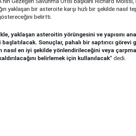
A'nın Gezegen Savunma Ofisi başkanı Richard Moissl, b
ğın yaklaşan bir asteroite karşı hızlı bir şekilde nasıl te
östereceğini belirtti.
kle, yaklaşan asteroitin yörüngesini ve yapısını ana
i başlatılacak. Sonuçlar, pahalı bir saptırıcı görevi 
n nasıl en iyi şekilde yönlendirileceğini veya çarpma
aldırılacağını belirlemek için kullanılacak"
dedi.