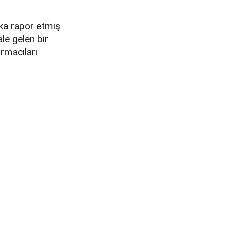
aka rapor etmiş
le gelen bir
ırmacıları