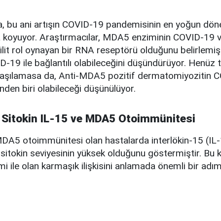
ma, bu ani artışın COVID-19 pandemisinin en yoğun dö
ya koyuyor. Araştırmacılar, MDA5 enziminin COVID-19 
lit rol oynayan bir RNA reseptörü olduğunu belirlemişt
D-19 ile bağlantılı olabileceğini düşündürüyor. Henüz
aşılamasa da, Anti-MDA5 pozitif dermatomiyozitin 
inden biri olabileceği düşünülüyor.
 Sitokin IL-15 ve MDA5 Otoimmünitesi
DA5 otoimmünitesi olan hastalarda interlökin-15 (IL-1
 sitokin seviyesinin yüksek olduğunu göstermiştir. Bu k
mi ile olan karmaşık ilişkisini anlamada önemli bir adım 