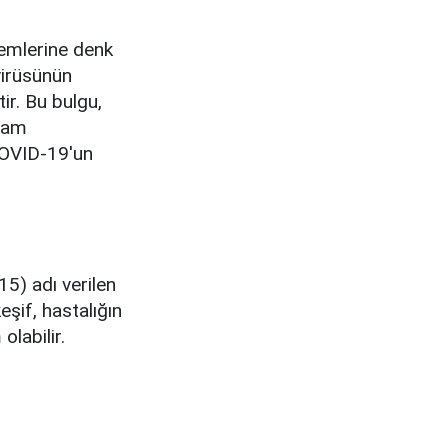
nemlerine denk
virüsünün
ir. Bu bulgu,
 tam
COVID-19'un
5) adı verilen
eşif, hastalığın
olabilir.