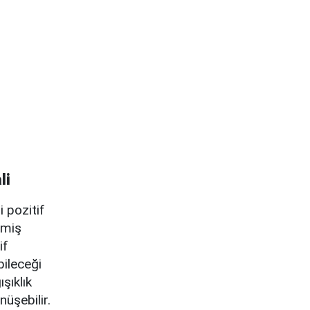
li
 pozitif
rmiş
if
bileceği
şıklık
üşebilir.