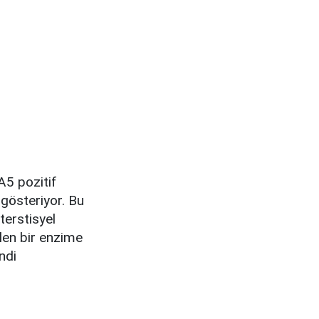
5 pozitif
 gösteriyor. Bu
terstisyel
ilen bir enzime
ndi