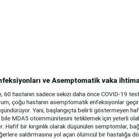
feksiyonları ve Asemptomatik vaka ihtima
, 60 hastanın sadece sekizi daha önce COVID-19 testi
urum, çoğu hastanın asemptomatik enfeksiyonlar geçi
üşündürüyor. Yani, başlangıçta belirti göstermeyen haf
 bile MDA5 otoimmünitesini tetiklemek için yeterli ola
r. Hafif bir kırgınlık olarak düşünülen semptomlar, bağı
ğerlere saldırmasına yol açan ölümcül bir hastalığa dön