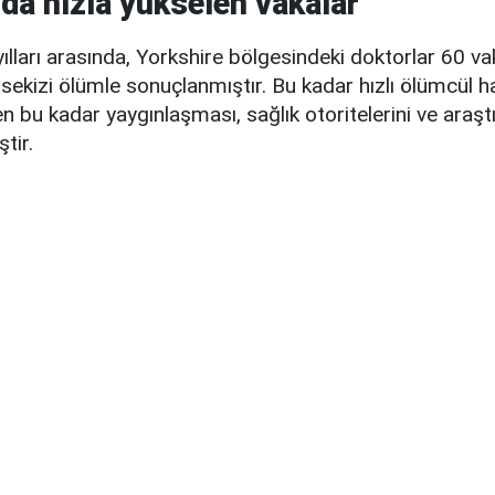
'da hızla yükselen vakalar
lları arasında, Yorkshire bölgesindeki doktorlar 60 v
 sekizi ölümle sonuçlanmıştır. Bu kadar hızlı ölümcül ha
en bu kadar yaygınlaşması, sağlık otoritelerini ve araşt
tir.