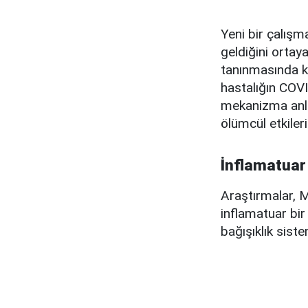
Yeni bir çalış
geldiğini orta
tanınmasında ki
hastalığın COVI
mekanizma anl
ölümcül etkiler
İnflamatuar
Araştırmalar, M
inflamatuar bir
bağışıklık siste