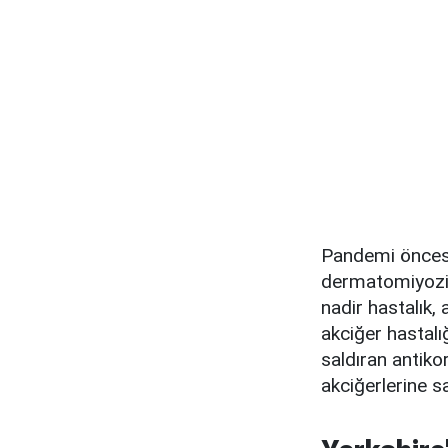
Pandemi öncesi
dermatomiyozit,
nadir hastalık,
akciğer hastalı
saldıran antikor
akciğerlerine sa