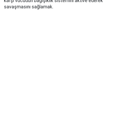
karşı vücudun bağışıklık sistemini aktive ederek
savaşmasını sağlamak.