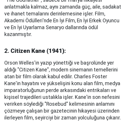
"The Godfather", sadece bir mafya hikayesi
anlatmakla kalmaz, aynı zamanda güç, aile, sadakat
ve ihanet temalarını derinlemesine işler. Film,
Akademi Ödülleri'nde En İyi Film, En İyi Erkek Oyuncu
ve En İyi Uyarlama Senaryo dallarında ödül
kazanmıştır.
2.
Citizen Kane (1941):
Orson Welles'in yazıp yönettiği ve başrolünde yer
aldığı "Citizen Kane", modern sinemanın temellerini
atan bir film olarak kabul edilir. Charles Foster
Kane'in hayatını ve yükselişini konu alan film, medya
imparatorluğunun perde arkasındaki entrikaları ve
kişisel trajedileri ustalıkla işler. Kane'in son nefesini
verirken söylediği "Rosebud" kelimesinin anlamını
çözmeye çalışan bir gazetecinin hikayesi üzerinden
ilerleyen film, seyirciyi bir zaman yolculuğuna çıkarır.