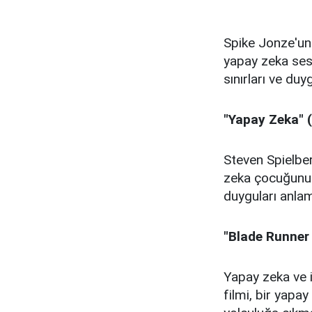
Spike Jonze'un 
yapay zeka sesli
sınırları ve duy
"Yapay Zeka" 
Steven Spielber
zeka çocuğunun h
duyguları anlam
"Blade Runner
Yapay zeka ve i
filmi, bir yapay