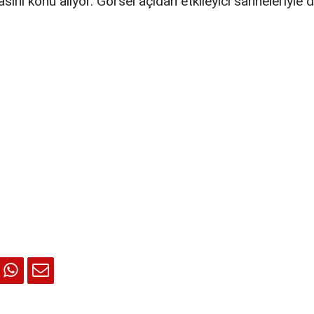
ını konu alıyor. Görsel açıdan etkileyici sahneleriyle d