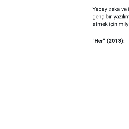
Yapay zeka ve i
genç bir yazılı
etmek için mily
"Her" (2013):