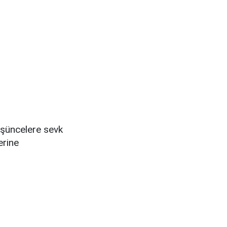
düşüncelere sevk
erine