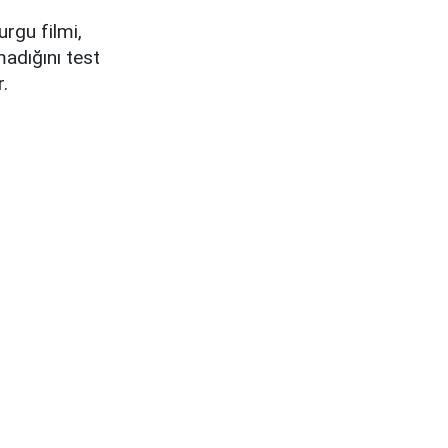
rgu filmi,
madığını test
.