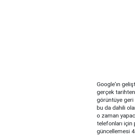
Google'ın geliş
gerçek tarihte
görüntüye geri 
bu da dahili ol
o zaman yapaca
telefonları içi
güncellemesi 4 