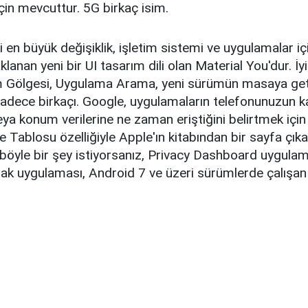
çin mevcuttur. 5G birkaç isim.
 en büyük değişiklik, işletim sistemi ve uygulamalar iç
lanan yeni bir UI tasarım dili olan Material You'dur. İyil
rim Gölgesi, Uygulama Arama, yeni sürümün masaya get
adece birkaçı. Google, uygulamaların telefonunuzun 
a konum verilerine ne zaman eriştiğini belirtmek için
ge Tablosu özelliğiyle Apple'ın kitabından bir sayfa çık
böyle bir şey istiyorsanız, Privacy Dashboard uygulam
nak uygulaması, Android 7 ve üzeri sürümlerde çalışan 