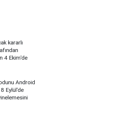
ak kararlı
afından
in 4 Ekim'de
kodunu Android
8 Eylül'de
yinelemesini