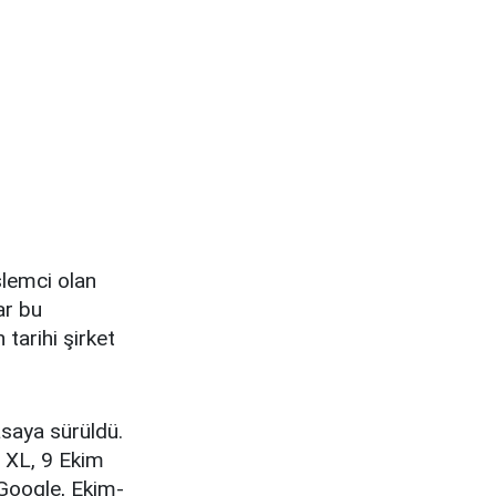
işlemci olan
ar bu
tarihi şirket
asaya sürüldü.
3 XL, 9 Ekim
 Google, Ekim-