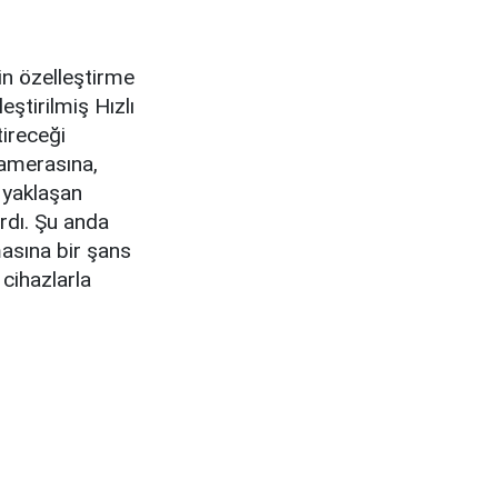
in özelleştirme
eştirilmiş Hızlı
ireceği
kamerasına,
 yaklaşan
ardı. Şu anda
asına bir şans
cihazlarla