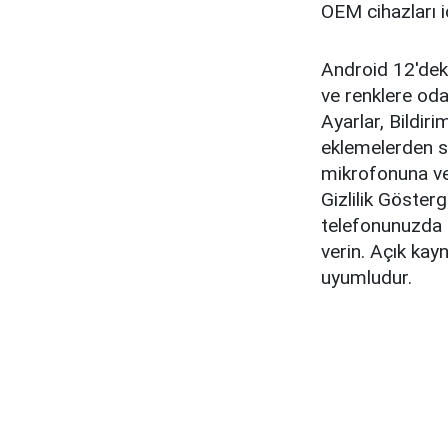
OEM cihazları i
Android 12'deki
ve renklere odak
Ayarlar, Bildi
eklemelerden s
mikrofonuna vey
Gizlilik Göster
telefonunuzda 
verin. Açık kay
uyumludur.