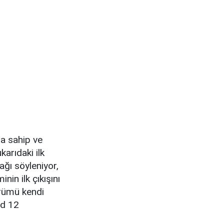
na sahip ve
arıdaki ilk
ğı söyleniyor,
in ilk çıkışını
ürümü kendi
id 12