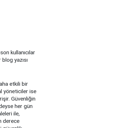
on kullanıcılar
r blog yazısı
aha etkili bir
l yöneticiler ise
işir. Güvenliğin
edeyse her gün
leri ile,
on derece