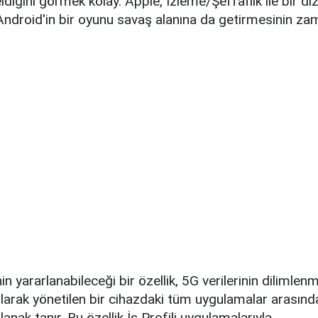
ldiğini görmek kolay. Apple, İzleme/Şeffaflık ile bir diz
. Android'in bir oyunu savaş alanına da getirmesinin zam
in yararlanabileceği bir özellik, 5G verilerinin dilimlen
arak yönetilen bir cihazdaki tüm uygulamalar arasında
anak tanır. Bu özellik İş Profili uygulamalarıyla