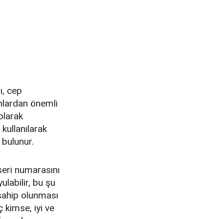
ı, cep
anlardan önemli
olarak
 kullanılarak
 bulunur.
 seri numarasını
labilir, bu şu
 sahip olunması
ç kimse, iyi ve