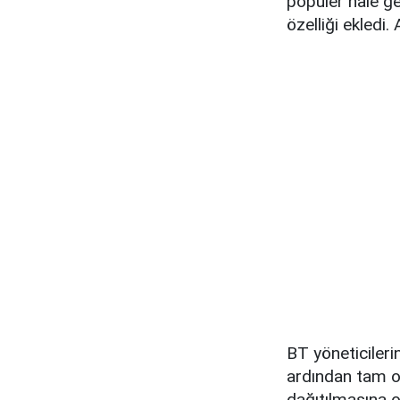
popüler hale ge
özelliği ekledi
BT yöneticilerin
ardından tam ol
dağıtılmasına ol