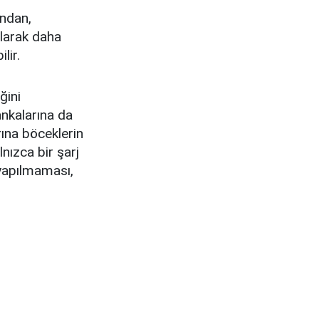
ından,
 olarak daha
lir.
ğini
bankalarına da
rına böceklerin
lnızca bir şarj
 yapılmaması,