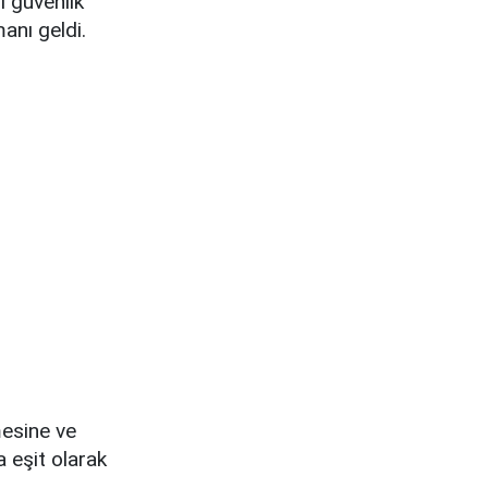
i güvenlik
anı geldi.
mesine ve
 eşit olarak