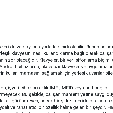
eleri de varsayılan ayarlarla sınırlı olabilir. Bunun anlam
leşik klavyesini nasıl kullandıklarına bağlı olarak çalış
nın zor olacağıdır. Klavyeler, bir veri sifonlama biçimi 
ve Android cihazlarda, aksesuar klavyeler ve uygulamalar
rin kullanılmamasını sağlamak için yerleşik uyarılar bile
nda, işyeri cihazları artık IMEI, MEID veya herhangi bir
irmeyecek. Bu şekilde, çalışan mahremiyetine saygı duyu
alakalı görünmeyen, ancak bir şirketi geride bırakırken
alı ve rahatlatıcı bir özellik haline gelen bir şeydir. Hi