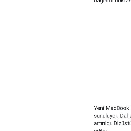
bağlantı noktas
Yeni MacBook Pr
sunuluyor. Daha
artırıldı. Dizü
edildi.