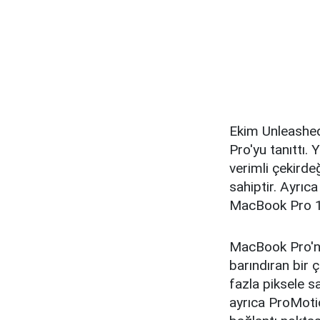
Ekim Unleashed 
Pro'yu tanıttı
verimli çekird
sahiptir. Ayrıc
MacBook Pro 19
MacBook Pro'nu
barındıran bir 
fazla piksele s
ayrıca ProMotio