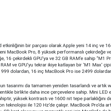
etkinliğinin bir parçası olarak Apple yeni 14 inç ve 
. Yeni MacBook Pro, 8 yüksek performanslı çekirdeğe v
eğe, 16 çekirdekli GPU'ya ve 32 GB RAM'e sahip "M1 Pr
a RAM ve GPU'yu tekrar ikiye katlayan bir 'M1 Max' çipi 
99 dolardan, 16 inç MacBook Pro ise 2499 dolardan 
n tasarımı da tamamen yeniden tasarlandı ve artık 
çentikle birlikte daha ince çerçevelere sahip. Mini LED
ahiptir, yüksek kontrastı ve 1600 nit tepe parlaklığını d
n teknolojisi ile 120 Hz'de çalışır. MacBook Pro'da ar