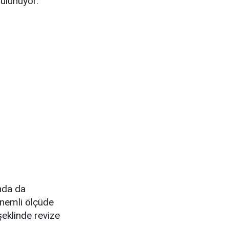
ulunuyor.
nda da
önemli ölçüde
şeklinde revize