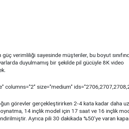
n güç verimliliği sayesinde müşteriler, bu boyut sınıfın
yarlarda duyulmamış bir şekilde pil gücüyle 8K video
ek.
"file" columns="2" size="medium" ids="2706,2707,2708,
oğun görevler gerçekleştirirken 2-4 kata kadar daha u
oynatma, 14 inçlik model için 17 saat ve 16 inçlik mod
ndirilmiştir. Ayrıca pili 30 dakikada %50'ye varan kapasi