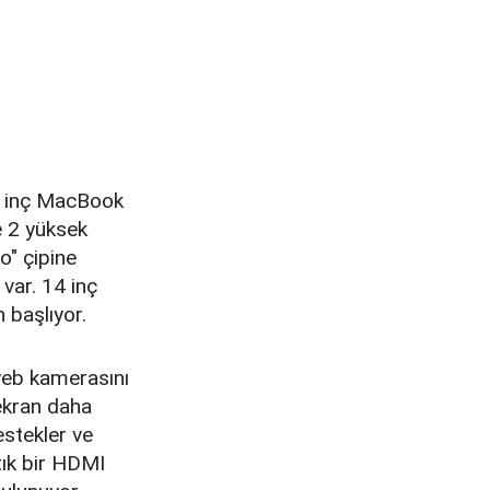
16 inç MacBook
e 2 yüksek
o" çipine
var. 14 inç
başlıyor.
web kamerasını
 ekran daha
estekler ve
tık bir HDMI