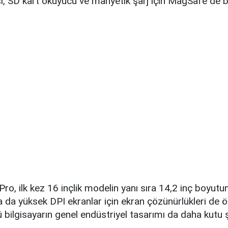
ı, SD kart okuyucu ve manyetik şarj için MagSafe de b
o, ilk kez 16 inçlik modelin yanı sıra 14,2 inç boyutu
 da yüksek DPI ekranlar için ekran çözünürlükleri de 
stü bilgisayarın genel endüstriyel tasarımı da daha kutu 