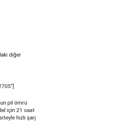
daki diğer
2705"]
zun pil ömrü
el için 21 saat
teyle hızlı şarj