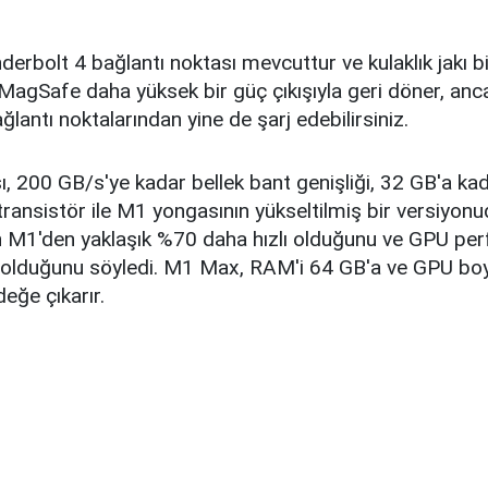
rbolt 4 bağlantı noktası mevcuttur ve kulaklık jakı bi
. MagSafe daha yüksek bir güç çıkışıyla geri döner, anc
lantı noktalarından yine de şarj edebilirsiniz.
, 200 GB/s'ye kadar bellek bant genişliği, 32 GB'a ka
transistör ile M1 yongasının yükseltilmiş bir versiyon
 M1'den yaklaşık %70 daha hızlı olduğunu ve GPU pe
tı olduğunu söyledi. M1 Max, RAM'i 64 GB'a ve GPU boy
değe çıkarır.