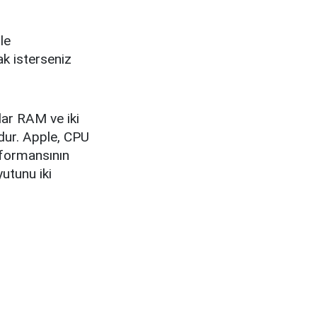
le
ak isterseniz
dar RAM ve iki
udur. Apple, CPU
rformansının
utunu iki