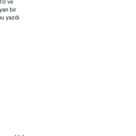
010 ve
yan bir
u yazdı.