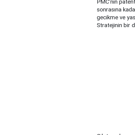
PMC'nin patent
sonrasına kadar
gecikme ve yasa
Stratejinin bir 