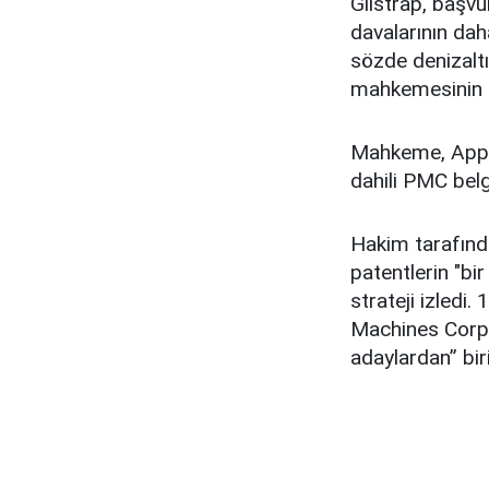
Gilstrap, başvu
davalarının dah
sözde denizaltı
mahkemesinin H
Mahkeme, Apple
dahili PMC belg
Hakim tarafında
patentlerin "bi
strateji izledi.
Machines Corp. 
adaylardan” biri