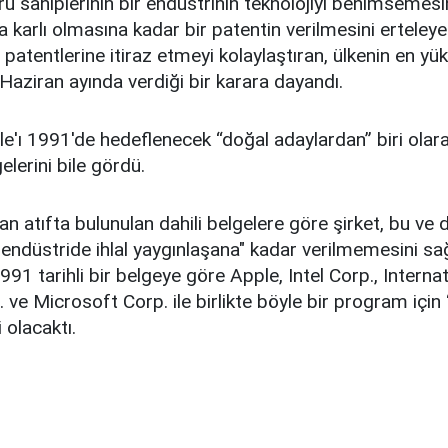
ru sahiplerinin bir endüstrinin teknolojiyi benimsemesin
a karlı olmasına kadar bir patentin verilmesini erteleyeb
 patentlerine itiraz etmeyi kolaylaştıran, ülkenin en yü
aziran ayında verdiği bir karara dayandı.
'ı 1991'de hedeflenecek “doğal adaylardan” biri olar
elerini bile gördü.
n atıfta bulunulan dahili belgelere göre şirket, bu ve 
r endüstride ihlal yaygınlaşana" kadar verilmemesini sa
 1991 tarihli bir belgeye göre Apple, Intel Corp., Intern
ve Microsoft Corp. ile birlikte böyle bir program için
 olacaktı.