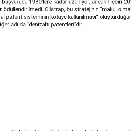
 başvurusu 1980'lere kadar uzanıyor, ancak hiçbiri 2
 ödüllendirilmedi. Gilstrap, bu stratejinin “makul olma
l patent sisteminin kötüye kullanılması” oluşturduğun
diğer adı da “denizaltı patentleri”dir.