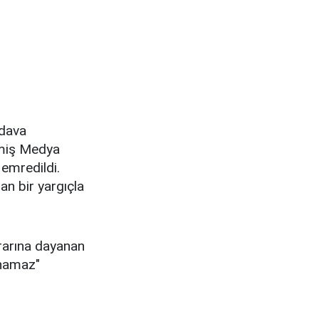
 dava
lmiş Medya
emredildi.
an bir yargıçla
ararına dayanan
anamaz"