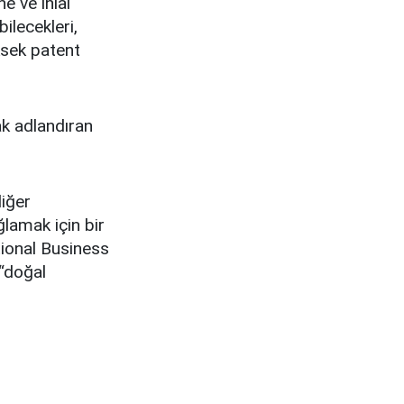
e ve ihlal
ilecekleri,
ksek patent
ak adlandıran
diğer
ğlamak için bir
ational Business
 “doğal