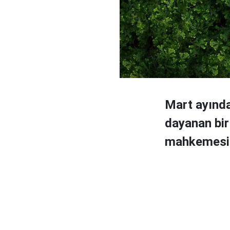
Mart ayında,
dayanan bir
mahkemesind