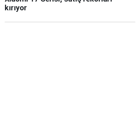
kırıyor
29 Eylül 2025 22:02
Xiaomi’nin yeni amiral gemisi serisi Xiaomi 17 / 17
Pro / 17 Pro Max, China’da satışa çıktığı ilk 5
dakikada büyük ilgi gördü ve şirket tarihinde yeni bir