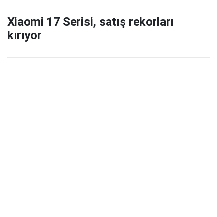
Xiaomi 17 Serisi, satış rekorları
kırıyor
29 Eylül 2025 22:02
Xiaomi’nin yeni amiral gemisi serisi Xiaomi 17 / 17