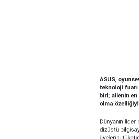
ASUS, oyunseve
teknoloji fuar
biri; ailenin 
olma özelliğiy
Dünyanın lider 
dizüstü bilgis
üyelerini tüketi