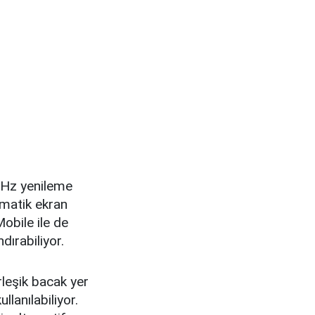
0 Hz yenileme
nmatik ekran
obile ile de
rabiliyor.
rleşik bacak yer
lanılabiliyor.