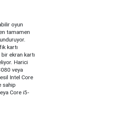
bilir oyun
inden tamamen
lunduruyor.
ik kartı
ir ekran kartı
iyor. Harici
 3080 veya
sil Intel Core
e sahip
veya Core i5-