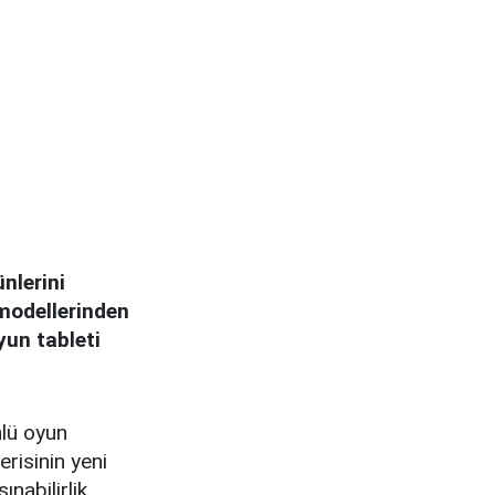
nlerini
 modellerinden
yun tableti
nlü oyun
risinin yeni
nabilirlik,