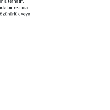
 alternatif.
nde bir ekrana
çözünürlük veya