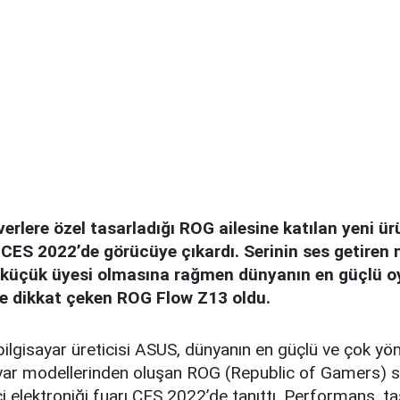
rlere özel tasarladığı ROG ailesine katılan yeni ürü
ı CES 2022’de görücüye çıkardı. Serinin ses getiren
en küçük üyesi olmasına rağmen dünyanın en güçlü o
le dikkat çeken ROG Flow Z13 oldu.
bilgisayar üreticisi ASUS, dünyanın en güçlü ve çok yö
ayar modellerinden oluşan ROG (Republic of Gamers) se
ci elektroniği fuarı CES 2022’de tanıttı. Performans, taşı