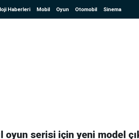
oji Haberleri
Mobil
Oyun
Otomobil
Sinema
 oyun serisi için yeni model çı