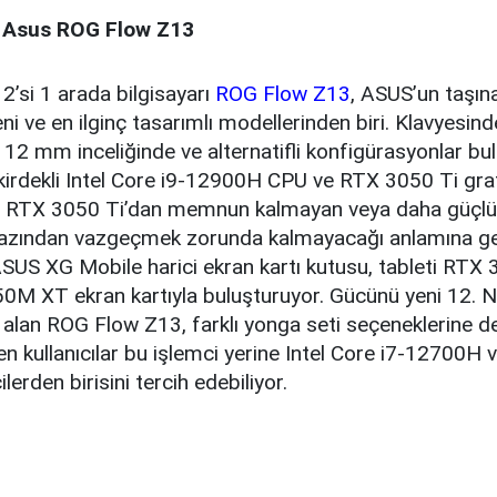
a: Asus ROG Flow Z13
2’si 1 arada bilgisayarı
ROG Flow Z13
, ASUS’un taşına
ni ve en ilginç tasarımlı modellerinden biri. Klavyes
, 12 mm inceliğinde ve alternatifli konfigürasyonlar bu
kirdekli Intel Core i9-12900H CPU ve RTX 3050 Ti graf
, RTX 3050 Ti’dan memnun kalmayan veya daha güçlü b
ihazından vazgeçmek zorunda kalmayacağı anlamına gel
ASUS XG Mobile harici ekran kartı kutusu, tableti RTX
M XT ekran kartıyla buluşturuyor. Gücünü yeni 12. Ne
alan ROG Flow Z13, farklı yonga seti seçeneklerine d
eyen kullanıcılar bu işlemci yerine Intel Core i7-12700H 
erden birisini tercih edebiliyor.