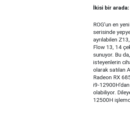
İkisi bir arad
ROG’un en yeni 
serisinde yepye
ayrılabilen Z13
Flow 13, 14 çe
sunuyor. Bu da
isteyenlerin c
olarak satılan 
Radeon RX 6850
i9-12900H’dan 
olabiliyor. Dil
12500H işlemcil