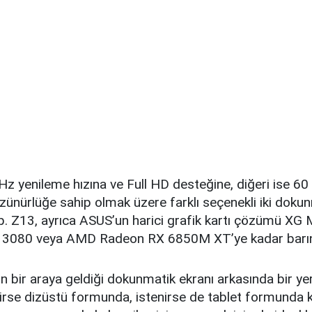
 Hz yenileme hızına ve Full HD desteğine, diğeri ise 6
zünürlüğe sahip olmak üzere farklı seçenekli iki doku
. Z13, ayrıca ASUS’un harici grafik kartı çözümü XG M
 3080 veya AMD Radeon RX 6850M XT’ye kadar barındı
n bir araya geldiği dokunmatik ekranı arkasında bir ye
nirse dizüstü formunda, istenirse de tablet formunda kul