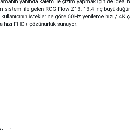
manın yanında kalem ile çizim yapmak için de ideal bir
m sistemi ile gelen ROG Flow Z13, 13.4 inç büyüklüğü
 kullanıcının isteklerine göre 60Hz yenileme hızı / 4K 
 hızı FHD+ çözünürlük sunuyor.