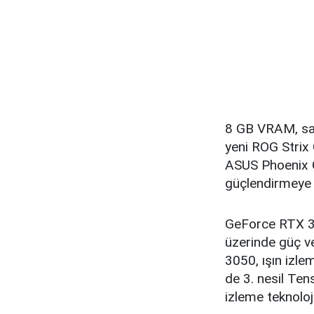
8 GB VRAM, sağ
yeni ROG Stri
ASUS Phoenix G
güçlendirmeye 
GeForce RTX 305
üzerinde güç ve
3050, ışın izle
de 3. nesil Ten
izleme teknoloj