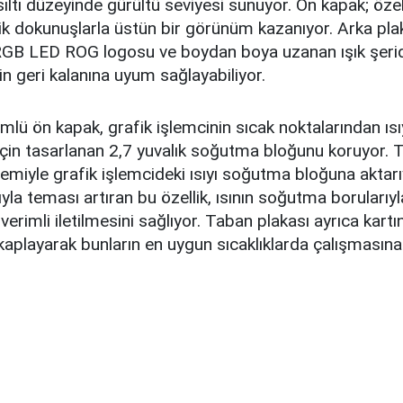
ısıltı düzeyinde gürültü seviyesi sunuyor. Ön kapak; özel
ik dokunuşlarla üstün bir görünüm kazanıyor. Arka pla
 RGB LED ROG logosu ve boydan boya uzanan ışık şerid
in geri kalanına uyum sağlayabiliyor.
lü ön kapak, grafik işlemcinin sıcak noktalarından ısı
için tasarlanan 2,7 yuvalık soğutma bloğunu koruyor. 
miyle grafik işlemcideki ısıyı soğutma bloğuna aktarı
yla teması artıran bu özellik, ısının soğutma borularıyl
verimli iletilmesini sağlıyor. Taban plakası ayrıca kar
kaplayarak bunların en uygun sıcaklıklarda çalışmasına