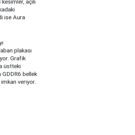
 kesimler, açılı
kadaki
i ise Aura
yı
Taban plakası
yor. Grafik
a üstteki
tın GDDR6 bellek
 imkan veriyor.