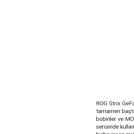
ROG Strix GeF
tamamen baştan g
bobinler ve MO
serisinde kulla