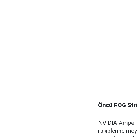
Öncü ROG Str
NVIDIA Ampere
rakiplerine me