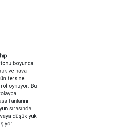
ahip
ratonu boyunca
mak ve hava
nün tersine
rol oynuyor. Bu
kolayca
asa fanlarını
yun sırasında
 veya düşük yük
şıyor.