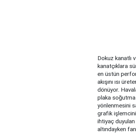
Dokuz kanatlı v
kanatçıklara sü
en üstün perfo
akışını ısı üre
dönüyor. Haval
plaka soğutma 
yönlenmesini sağ
grafik işlemcin
ihtiyaç duyulan
altındayken fan