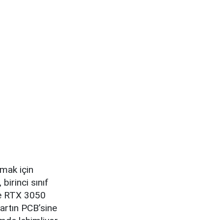
mak için
birinci sınıf
ce RTX 3050
kartın PCB’sine