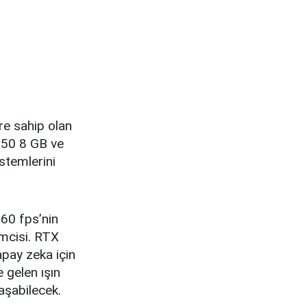
re sahip olan
050 8 GB ve
stemlerini
 60 fps’nin
emcisi. RTX
apay zeka için
 gelen ışın
aşabilecek.