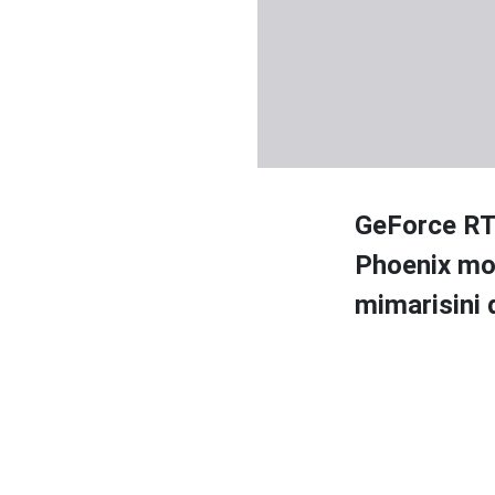
GeForce RTX
Phoenix mod
mimarisini 