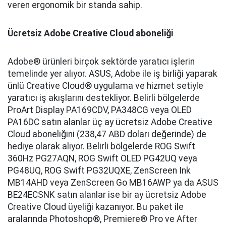
veren ergonomik bir standa sahip.
Ücretsiz Adobe Creative Cloud aboneliği
Adobe® ürünleri birçok sektörde yaratıcı işlerin
temelinde yer alıyor. ASUS, Adobe ile iş birliği yaparak
ünlü Creative Cloud® uygulama ve hizmet setiyle
yaratıcı iş akışlarını destekliyor. Belirli bölgelerde
ProArt Display PA169CDV, PA348CG veya OLED
PA16DC satın alanlar üç ay ücretsiz Adobe Creative
Cloud aboneliğini (238,47 ABD doları değerinde) de
hediye olarak alıyor. Belirli bölgelerde ROG Swift
360Hz PG27AQN, ROG Swift OLED PG42UQ veya
PG48UQ, ROG Swift PG32UQXE, ZenScreen Ink
MB14AHD veya ZenScreen Go MB16AWP ya da ASUS
BE24ECSNK satın alanlar ise bir ay ücretsiz Adobe
Creative Cloud üyeliği kazanıyor. Bu paket ile
aralarında Photoshop®, Premiere® Pro ve After