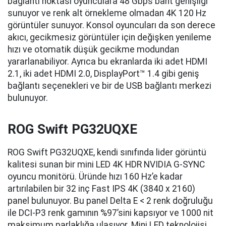
bağlantı noktası oyunculara 48 Gbps bant genişliği
sunuyor ve renk alt örnekleme olmadan 4K 120 Hz
görüntüler sunuyor. Konsol oyuncuları da son derece
akıcı, gecikmesiz görüntüler için değişken yenileme
hızı ve otomatik düşük gecikme modundan
yararlanabiliyor. Ayrıca bu ekranlarda iki adet HDMI
2.1, iki adet HDMI 2.0, DisplayPort™ 1.4 gibi geniş
bağlantı seçenekleri ve bir de USB bağlantı merkezi
bulunuyor.
ROG Swift PG32UQXE
ROG Swift PG32UQXE, kendi sınıfında lider görüntü
kalitesi sunan bir mini LED 4K HDR NVIDIA G-SYNC
oyuncu monitörü. Üründe hızı 160 Hz’e kadar
artırılabilen bir 32 inç Fast IPS 4K (3840 x 2160)
panel bulunuyor. Bu panel Delta E < 2 renk doğruluğu
ile DCI-P3 renk gamının %97’sini kapsıyor ve 1000 nit
maksimum parlaklığa ulaşıyor. Mini LED teknolojisi