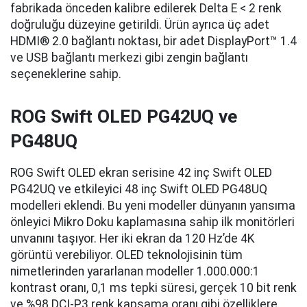
fabrikada önceden kalibre edilerek Delta E < 2 renk
doğruluğu düzeyine getirildi. Ürün ayrıca üç adet
HDMI® 2.0 bağlantı noktası, bir adet DisplayPort™ 1.4
ve USB bağlantı merkezi gibi zengin bağlantı
seçeneklerine sahip.
ROG Swift OLED PG42UQ ve
PG48UQ
ROG Swift OLED ekran serisine 42 inç Swift OLED
PG42UQ ve etkileyici 48 inç Swift OLED PG48UQ
modelleri eklendi. Bu yeni modeller dünyanın yansıma
önleyici Mikro Doku kaplamasına sahip ilk monitörleri
unvanını taşıyor. Her iki ekran da 120 Hz’de 4K
görüntü verebiliyor. OLED teknolojisinin tüm
nimetlerinden yararlanan modeller 1.000.000:1
kontrast oranı, 0,1 ms tepki süresi, gerçek 10 bit renk
ve %98 DCI-P3 renk kapsama oranı gibi özelliklere