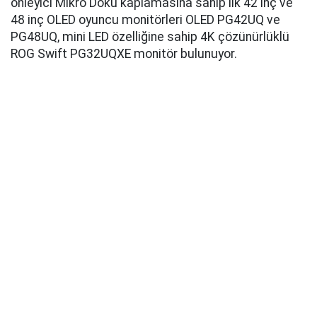
önleyici Mikro Doku kaplamasına sahip ilk 42 inç ve
48 inç OLED oyuncu monitörleri OLED PG42UQ ve
PG48UQ, mini LED özelliğine sahip 4K çözünürlüklü
ROG Swift PG32UQXE monitör bulunuyor.