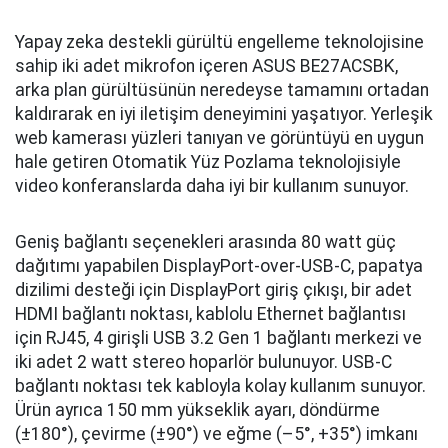
Yapay zeka destekli gürültü engelleme teknolojisine
sahip iki adet mikrofon içeren ASUS BE27ACSBK,
arka plan gürültüsünün neredeyse tamamını ortadan
kaldırarak en iyi iletişim deneyimini yaşatıyor. Yerleşik
web kamerası yüzleri tanıyan ve görüntüyü en uygun
hale getiren Otomatik Yüz Pozlama teknolojisiyle
video konferanslarda daha iyi bir kullanım sunuyor.
Geniş bağlantı seçenekleri arasında 80 watt güç
dağıtımı yapabilen DisplayPort-over-USB-C, papatya
dizilimi desteği için DisplayPort giriş çıkışı, bir adet
HDMI bağlantı noktası, kablolu Ethernet bağlantısı
için RJ45, 4 girişli USB 3.2 Gen 1 bağlantı merkezi ve
iki adet 2 watt stereo hoparlör bulunuyor. USB-C
bağlantı noktası tek kabloyla kolay kullanım sunuyor.
Ürün ayrıca 150 mm yükseklik ayarı, döndürme
(±180°), çevirme (±90°) ve eğme (–5°, +35°) imkanı