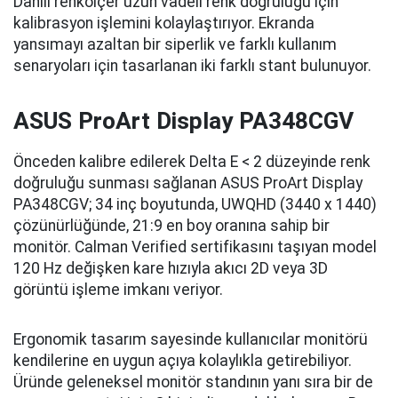
Dahili renkölçer uzun vadeli renk doğruluğu için
kalibrasyon işlemini kolaylaştırıyor. Ekranda
yansımayı azaltan bir siperlik ve farklı kullanım
senaryoları için tasarlanan iki farklı stant bulunuyor.
ASUS ProArt Display PA348CGV
Önceden kalibre edilerek Delta E < 2 düzeyinde renk
doğruluğu sunması sağlanan ASUS ProArt Display
PA348CGV; 34 inç boyutunda, UWQHD (3440 x 1440)
çözünürlüğünde, 21:9 en boy oranına sahip bir
monitör. Calman Verified sertifikasını taşıyan model
120 Hz değişken kare hızıyla akıcı 2D veya 3D
görüntü işleme imkanı veriyor.
Ergonomik tasarım sayesinde kullanıcılar monitörü
kendilerine en uygun açıya kolaylıkla getirebiliyor.
Üründe geleneksel monitör standının yanı sıra bir de