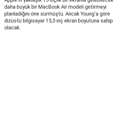
Apple'ın yaklaşık 15 inçlik bir ekranla gelebilecek
daha büyük bir MacBook Air modeli getirmeyi
planladığını öne sürmüştü. Ancak Young'a göre
dizüstü bilgisayar 15,5 inç ekran boyutuna sahip
olacak.