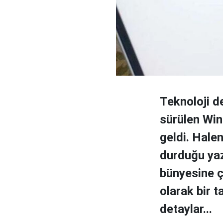
Teknoloji d
sürülen Win
geldi. Halen
durduğu yazı
bünyesine ç
olarak bir t
detaylar...