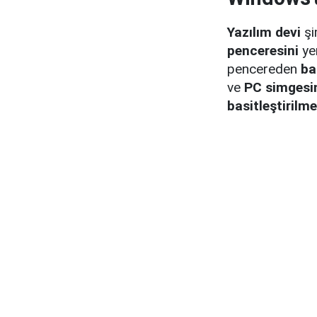
Yazılım devi
şi
penceresini
yen
pencereden
ba
ve
PC simgesi
basitleştirilme