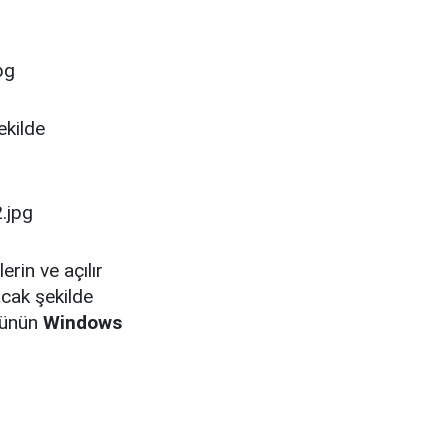
ekilde
erin ve açılır
acak şekilde
sünün
Windows