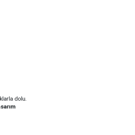
larla dolu.
asarım