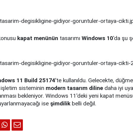
 konusu
kapat menünün
tasarımı
Windows 10
'da şu ş
dows 11 Build 25174'
te kullanıldu. Gelecekte, düğmel
 işletim sisteminin
modern tasarım diline
daha iyi uy
anması bekleniyor. Windows 11'deki yeni kapat menü
 uyarlanmayacağı ise
şimdilik
belli değil.