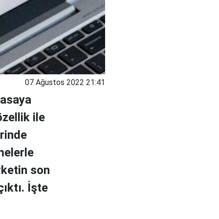
07 Ağustos 2022 21:41
yasaya
ellik ile
erinde
melerle
rketin son
ıktı. İşte