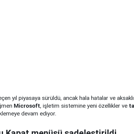
çen yıl piyasaya sürüldü, ancak hala hatalar ve aksaklık
ağmen
Microsoft
, işletim sistemine yeni özellikler ve
t
klemeye devam ediyor.
 Kapat menüsü sadeleştirildi