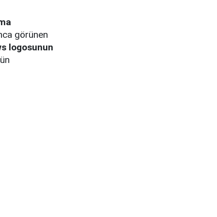
tma
nca görünen
s logosunun
nün