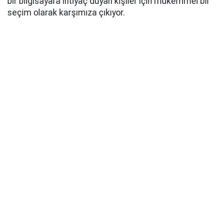
bir bilgisayara ihtiyaç duyan kişiler için mükemmel bir
seçim olarak karşımıza çıkıyor.