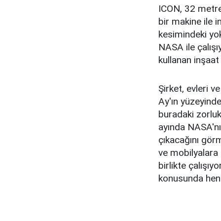
ICON, 32 metrek
bir makine ile 
kesimindeki yok
NASA ile çalış
kullanan inşaat
Şirket, evleri 
Ay'ın yüzeyinde
buradaki zorluk
ayında NASA'nı
çıkacağını görm
ve mobilyalara 
birlikte çalışıy
konusunda henü