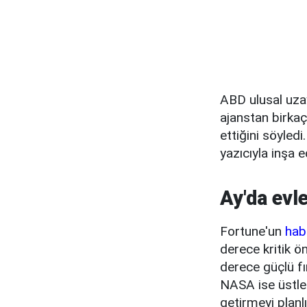
ABD ulusal uzay
ajanstan birka
ettiğini söyled
yazıcıyla inşa 
Ay'da evle
Fortune'un
hab
derece kritik ö
derece güçlü fı
NASA ise üstler
getirmeyi planl