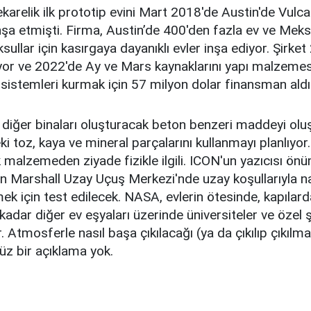
arelik ilk prototip evini Mart 2018'de Austin'de Vulcan 
inşa etmişti. Firma, Austin’de 400'den fazla ev ve Meksi
sullar için kasırgaya dayanıklı evler inşa ediyor. Şirke
ıyor ve 2022'de Ay ve Mars kaynaklarını yapı malzemes
 sistemleri kurmak için 57 milyon dolar finansman aldı
ve diğer binaları oluşturacak beton benzeri maddeyi olu
ki toz, kaya ve mineral parçalarını kullanmayı planlıyor
 malzemeden ziyade fizikle ilgili. ICON'un yazıcısı ö
n Marshall Uzay Uçuş Merkezi'nde uzay koşullarıyla n
ek için test edilecek. NASA, evlerin ötesinde, kapılar
kadar diğer ev eşyaları üzerinde üniversiteler ve özel ş
or. Atmosferle nasıl başa çıkılacağı (ya da çıkılıp çıkılm
z bir açıklama yok.