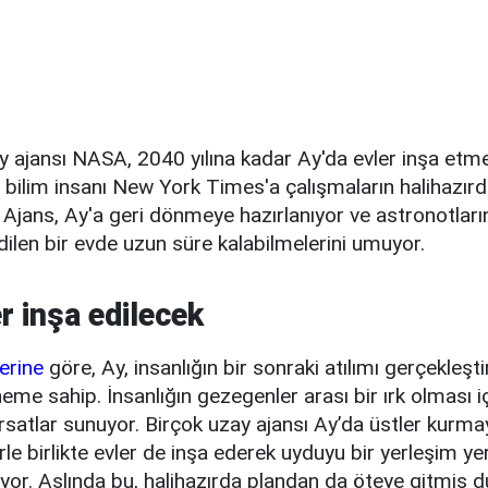
 ajansı NASA, 2040 yılına kadar Ay'da evler inşa etmey
ç bilim insanı New York Times'a çalışmaların halihazı
i. Ajans, Ay'a geri dönmeye hazırlanıyor ve astronotlar
edilen bir evde uzun süre kalabilmelerini umuyor.
r inşa edilecek
erine
göre, Ay, insanlığın bir sonraki atılımı gerçekleşt
neme sahip. İnsanlığın gezegenler arası bir ırk olması i
rsatlar sunuyor. Birçok uzay ajansı Ay’da üstler kurmay
le birlikte evler de inşa ederek uyduyu bir yerleşim yer
ıyor. Aslında bu, halihazırda plandan da öteye gitmiş 