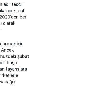
adlı tescilli
ka'nın kırsal
t 2020'den beri
i olarak
.
şturmak için
. Ancak
nümüzdeki şubat
asıl başa
dan fayanslara
irketlerle
ayacağı)