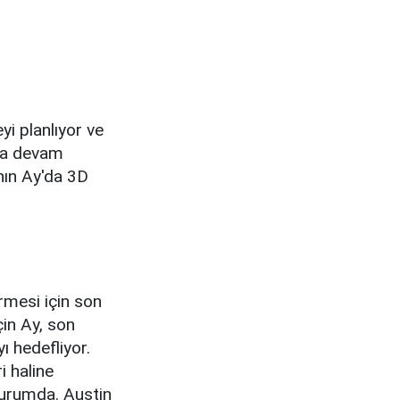
i planlıyor ve
rda devam
ının Ay'da 3D
irmesi için son
çin Ay, son
ı hedefliyor.
i haline
durumda. Austin