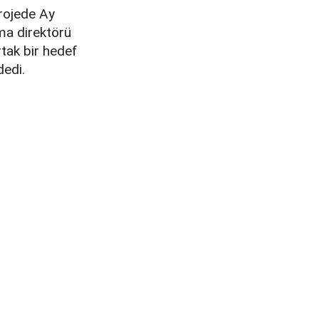
projede Ay
rma direktörü
tak bir hedef
dedi.