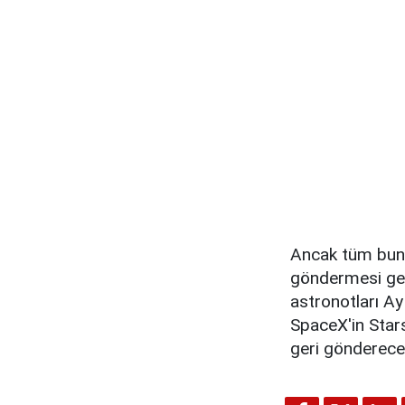
Ancak tüm bunla
göndermesi ger
astronotları A
SpaceX'in Stars
geri gönderece