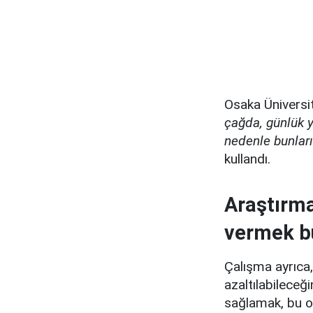
Osaka Üniversit
çağda, günlük y
nedenle bunlar
kullandı.
Araştırma
vermek bu
Çalışma ayrıca,
azaltılabileceğ
sağlamak, bu ol