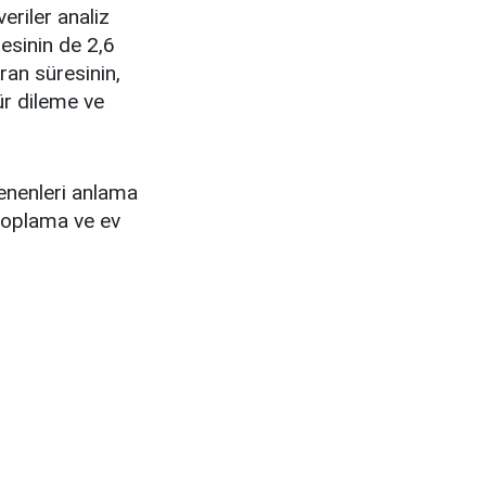
riler analiz
esinin de 2,6
ran süresinin,
r dileme ve
.
lenenleri anlama
 toplama ve ev