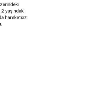
üzerindeki
e 2 yaşındaki
da hareketsiz
.