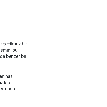
vazgeçilmez bir
ısmını bu
 da benzer bir
en nasıl
amatsu
cukların