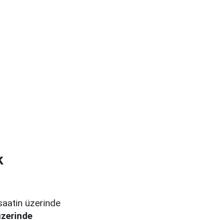
k
saatin üzerinde
üzerinde