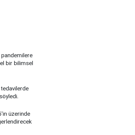
a pandemilere
l bir bilimsel
 tedavilerde
söyledi.
'in üzerinde
eğerlendirecek