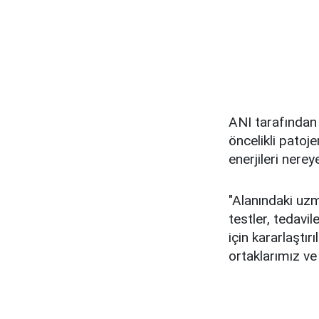
ANI tarafından
öncelikli patoje
enerjileri nere
"Alanındaki uzma
testler, tedavil
için kararlaştı
ortaklarımız ve