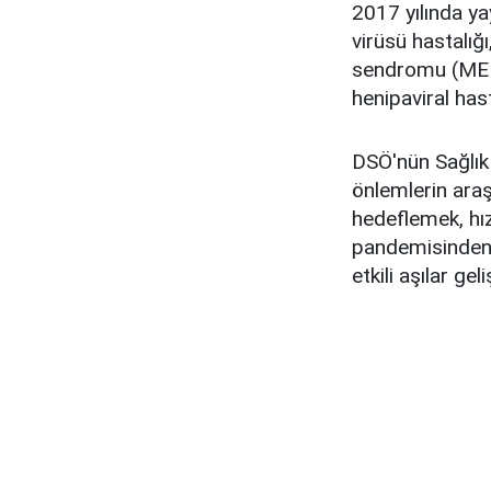
2017 yılında ya
virüsü hastalığ
sendromu (MERS
henipaviral hast
DSÖ'nün Sağlık 
önlemlerin araşt
hedeflemek, hızl
pandemisinden 
etkili aşılar g