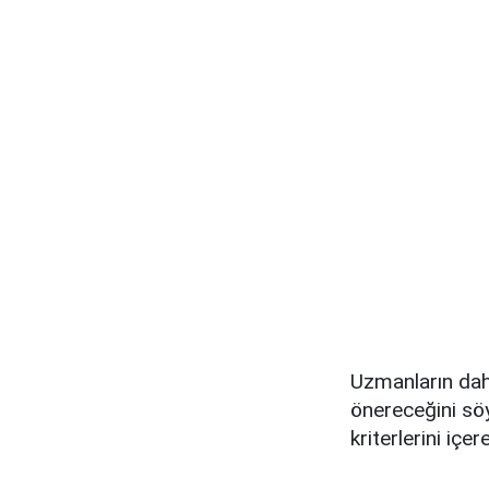
Uzmanların daha
önereceğini söy
kriterlerini içer