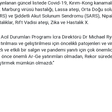
yınlanan güncel listede Covid-19, Kırım-Kong kanamalı
ı, Marburg virüsü hastalığı, Lassa ateşi, Orta Doğu so
) ve Şiddetli Akut Solunum Sendromu (SARS), Nipah 
alıklar, Rift Vadisi ateşi, Zika ve Hastalık X.
Acil Durumları Programı İcra Direktörü Dr Michael Rya
ırılması ve geliştirilmesi için öncelikli patojenleri ve vir
ı ve etkili bir salgın ve pandemi yanıtı için çok önemli
önce önemli Ar-Ge yatırımları olmadan, Rekor sürede
eliştirmek mümkün olmazdı."