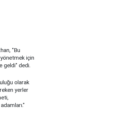
han, "Bu
i yönetmek için
 geldi" dedi.
luluğu olarak
ereken yerler
eti,
 adamları."