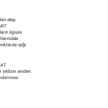
len ekip,
 MIT
ın ilgisini
tlarındaki
miktarda ışığı
n AT
 yıldızın aniden
öndermesi