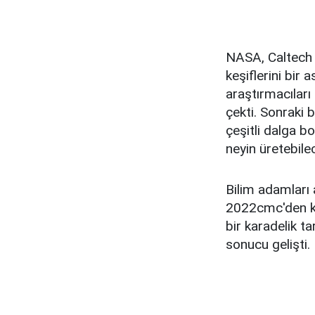
NASA, Caltech v
keşiflerini bir
araştırmacıları
çekti. Sonraki b
çeşitli dalga b
neyin üretebilec
Bilim adamları a
2022cmc'den kay
bir karadelik t
sonucu gelişti.