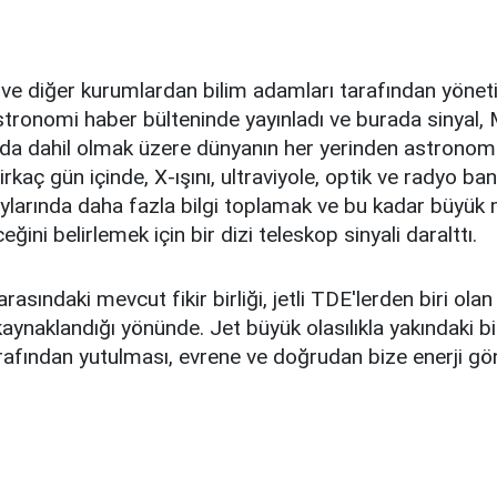
e diğer kurumlardan bilim adamları tarafından yöneti
 astronomi haber bülteninde yayınladı ve burada sinyal,
 da dahil olmak üzere dünyanın her yerinden astronomlar
irkaç gün içinde, X-ışını, ultraviyole, optik ve radyo ban
oylarında daha fazla bilgi toplamak ve bu kadar büyük 
eğini belirlemek için bir dizi teleskop sinyali daralttı.
rasındaki mevcut fikir birliği, jetli TDE'lerden biri ola
naklandığı yönünde. Jet büyük olasılıkla yakındaki bir
arafından yutulması, evrene ve doğrudan bize enerji g