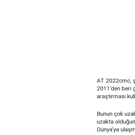
AT 2022cmc, şi
2011'den beri g
araştırması kull
Bunun çok uzak 
uzakta olduğunu
Dünya'ya ulaşmı