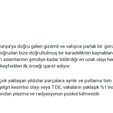
Dünya'ya doğru gelen gizemli ve vahşice parlak bir görü
oğrudan bize doğrultulmuş bir karadelikten kaynaklandığ
m adamlarının şimdiye kadar bildirdiği en uzak olayı 
k keşfedilen ilk örneği işaret ediyor.
 çok yaklaşan yıldızlar parçalara ayrılır ve patlama tü
 gelgit kesintisi olayı veya TDE, vakaların yaklaşık %1'in
rafından plazma ve radyasyonun püskürtülmesidir.