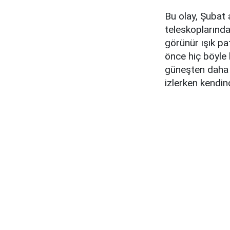
Bu olay, Şubat 
teleskoplarında
görünür ışık p
önce hiç böyle 
güneşten daha f
izlerken kendin