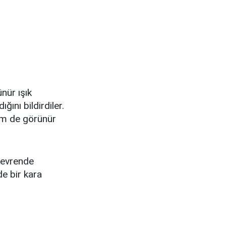
nür ışık
ını bildirdiler.
hem de görünür
m evrende
de bir kara