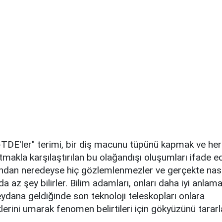
TDE'ler" terimi, bir diş macunu tüpünü kapmak ve her 
makla karşılaştırılan bu olağandışı oluşumları ifade ed
ından neredeyse hiç gözlemlenmezler ve gerçekte nasıl
 az şey bilirler. Bilim adamları, onları daha iyi anlamak
dana geldiğinde son teknoloji teleskopları onlara
lerini umarak fenomen belirtileri için gökyüzünü tararl