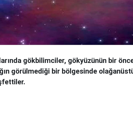
şlarında gökbilimciler, gökyüzünün bir önc
şığın görülmediği bir bölgesinde olağanüstü
fettiler.