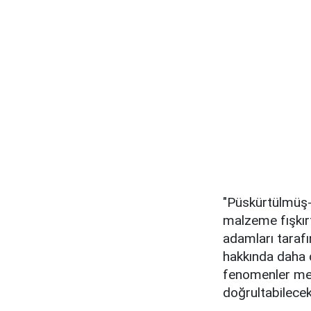
"Püskürtülmüş-
malzeme fışkırt
adamları taraf
hakkında daha da
fenomenler mey
doğrultabilecek