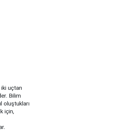
iki uçtan
er. Bilim
 oluştukları
 için,
ar.