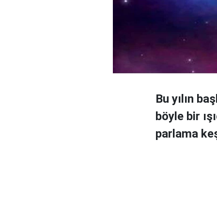
Bu yılın ba
böyle bir ı
parlama keş