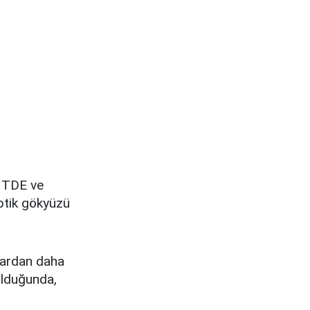
i TDE ve
ptik gökyüzü
ylardan daha
olduğunda,