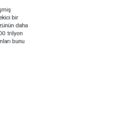
işmiş
kici bir
üzünün daha
00 trilyon
mları bunu