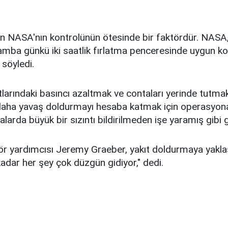
 NASA'nın kontrolünün ötesinde bir faktördür. NASA
amba günkü iki saatlik fırlatma penceresinde uygun ko
söyledi.
larındaki basıncı azaltmak ve contaları yerinde tutmak
aha yavaş doldurmayı hesaba katmak için operasyona
malarda büyük bir sızıntı bildirilmeden işe yaramış gibi
ör yardımcısı Jeremy Graeber, yakıt doldurmaya yaklaş
kadar her şey çok düzgün gidiyor," dedi.