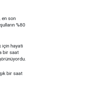
, en son
şulların %80
 için hayati
 bir saat
 görünüyordu.
ık bir saat