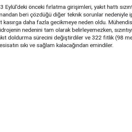
Eylül'deki önceki fırlatma girişimleri, yakıt hattı sızınt
ndan beri çözdüğü diğer teknik sorunlar nedeniyle ipt
ft kasırga daha fazla gecikmeye neden oldu. Mühendisl
rojenin nedenini tam olarak belirleyemezken, sızıntıy
kıt doldurma sürecini değiştirdiler ve 322 fitlik (98 me
esisatın sıkı ve sağlam kalacağından emindiler.