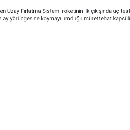
nen Uzay Fırlatma Sistemi roketinin ilk çıkışında üç tes
n ay yörüngesine koymayı umduğu mürettebat kapsülü
.