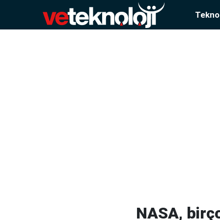
Teknol
NASA, birç