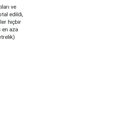
ıları ve
al edildi,
er hiçbir
ı en aza
trelik)