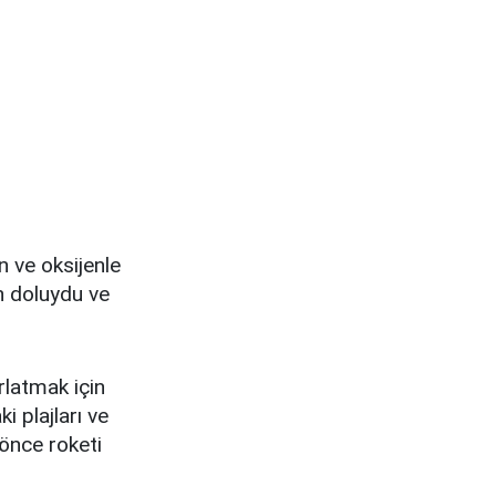
n ve oksijenle
n doluydu ve
latmak için
i plajları ve
önce roketi