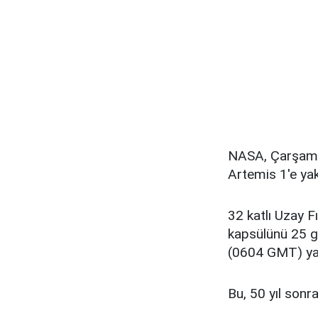
NASA, Çarşamba
Artemis 1'e yak
32 katlı Uzay F
kapsülünü 25 g
(0604 GMT) yani
Bu, 50 yıl sonr