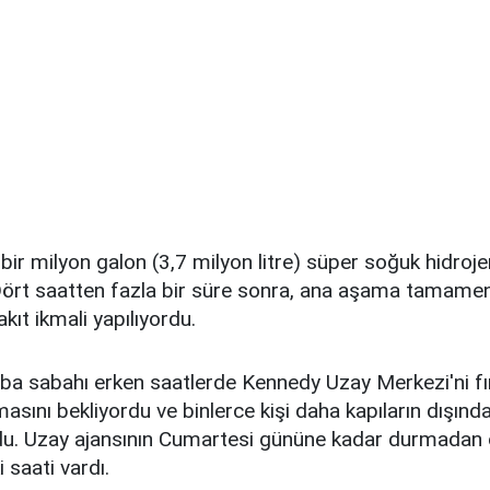
 bir milyon galon (3,7 milyon litre) süper soğuk hidroje
Dört saatten fazla bir süre sonra, ana aşama tamame
ıt ikmali yapılıyordu.
 sabahı erken saatlerde Kennedy Uzay Merkezi'ni fır
asını bekliyordu ve binlerce kişi daha kapıların dışındak
ordu. Uzay ajansının Cumartesi gününe kadar durmadan 
i saati vardı.