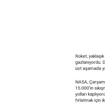
Roket, yaklaşık
gazlanıyordu. 
üst aşamada yak
NASA, Çarşamba
15.000'in sıkışm
yolları kaplıy
fırlatmak için ik