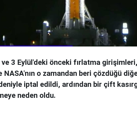
e 3 Eylül'deki önceki fırlatma girişimleri,
 ve NASA'nın o zamandan beri çözdüğü diğe
eniyle iptal edildi, ardından bir çift kası
meye neden oldu.