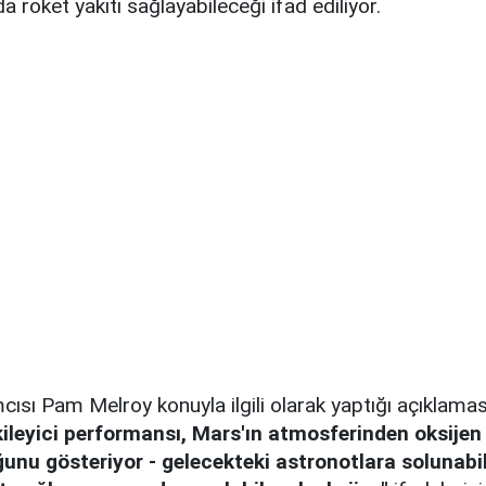
da roket yakıtı sağlayabileceği ifad ediliyor.
cısı Pam Melroy konuyla ilgili olarak yaptığı açıklamas
ileyici performansı, Mars'ın atmosferinden oksije
nu gösteriyor - gelecekteki astronotlara solunabil