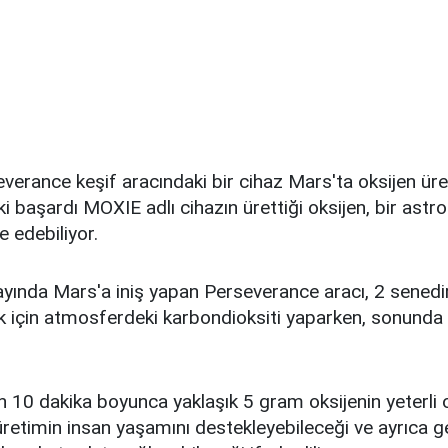
verance keşif aracındaki bir cihaz Mars'ta oksijen ür
lki başardı MOXIE adlı cihazın ürettiği oksijen, bir astr
e edebiliyor.
ayında Mars'a iniş yapan Perseverance aracı, 2 senedi
k için atmosferdeki karbondioksiti yaparken, sonunda
in 10 dakika boyunca yaklaşık 5 gram oksijenin yeterli
retimin insan yaşamını destekleyebileceği ve ayrıca g