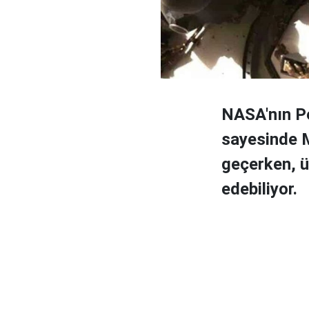
NASA'nın Pe
sayesinde Ma
geçerken, ü
edebiliyor.