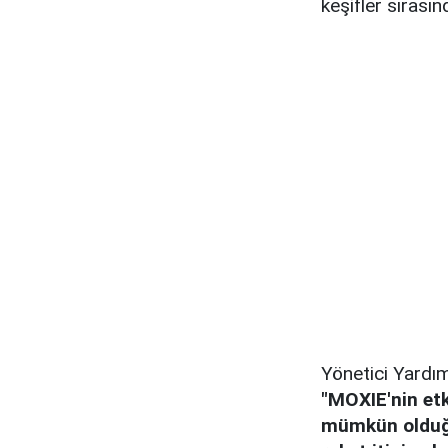
keşifler sırasın
Yönetici Yardım
"MOXIE'nin etk
mümkün olduğu