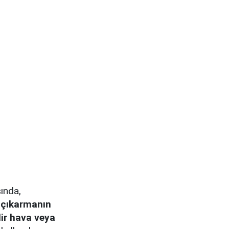
ında,
n çıkarmanın
ir hava veya