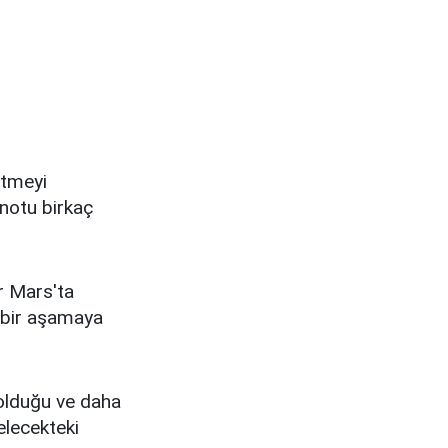
etmeyi
onotu birkaç
r Mars'ta
 bir aşamaya
 olduğu ve daha
elecekteki