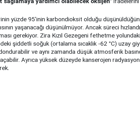
kıt sağlamaya yardımcı olabilecek oksijen"
ifadelerini
nin yüzde 95'inin karbondioksit olduğu düşünüldüğün
ısının yaşanacağı düşünülmüyor. Ancak süreci hızland
nması gerekiyor. Zira Kızıl Gezegeni fethetme yolundak
ndeki şiddetli soğuk (ortalama sıcaklık -62 °C) uzay gi
a dondurabilir ve aynı zamanda düşük atmosferik basın
l açabilir. Ayrıca yüksek düzeyde kanserojen radyasyo
ek.