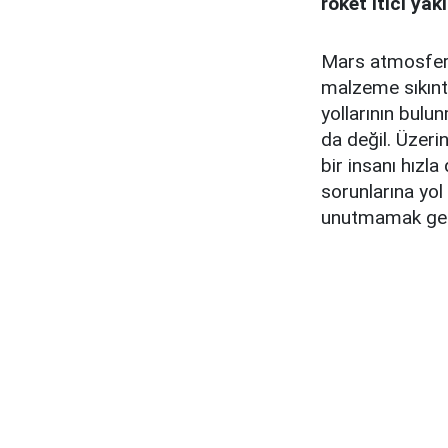
roket itici ya
Mars atmosferi
malzeme sıkınt
yollarının bulu
da değil. Üzeri
bir insanı hızl
sorunlarına yo
unutmamak ger