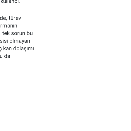
 kullandı.
de, türev
ırmanın
i tek sorun bu
ysisi olmayan
ç kan dolaşımı
nu da