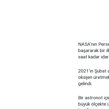
NASA'nın Perse
başararak bir i
saat kadar idar
2021'in Şubat 
oksijen üretme
gelindi.
Bir astronot iç
büyük ölçekte ü