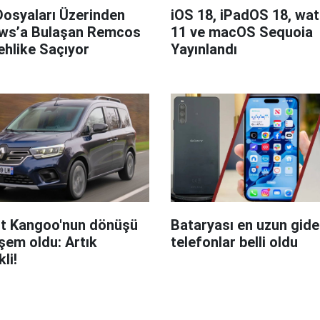
Dosyaları Üzerinden
iOS 18, iPadOS 18, wa
ws’a Bulaşan Remcos
11 ve macOS Sequoia
hlike Saçıyor
Yayınlandı
t Kangoo'nun dönüşü
Bataryası en uzun giden
em oldu: Artık
telefonlar belli oldu
kli!