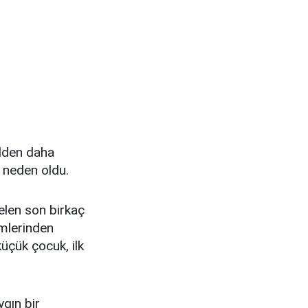
alden daha
a neden oldu.
elen son birkaç
emlerinden
üçük çocuk, ilk
ygın bir