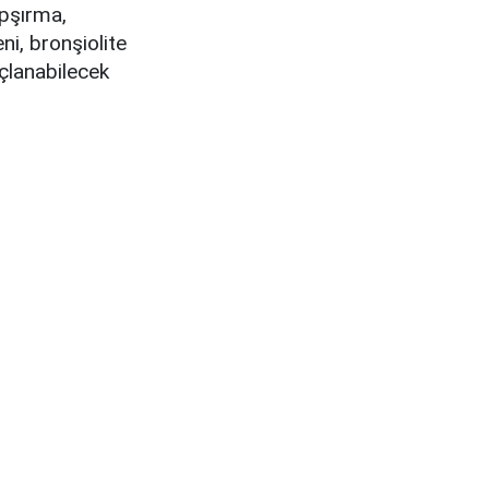
apşırma,
ni, bronşiolite
çlanabilecek