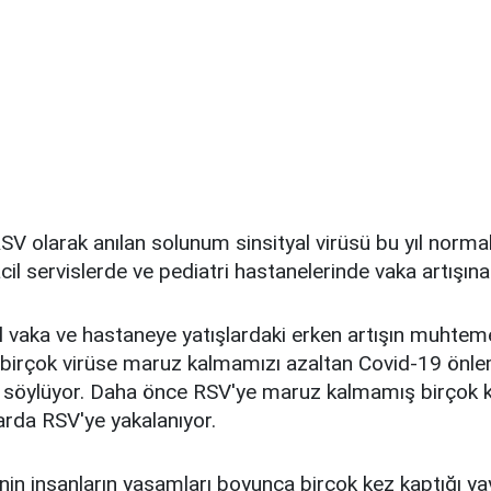
SV olarak anılan solunum sinsityal virüsü bu yıl norm
cil servislerde ve pediatri hastanelerinde vaka artışın
ıl vaka ve hastaneye yatışlardaki erken artışın muhtem
l birçok virüse maruz kalmamızı azaltan Covid-19 önl
ı söylüyor. Daha önce RSV'ye maruz kalmamış birçok k
rda RSV'ye yakalanıyor.
nin insanların yaşamları boyunca birçok kez kaptığı ya