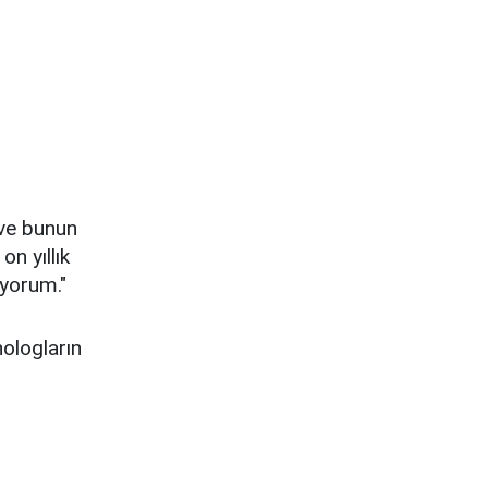
 ve bunun
on yıllık
yorum."
ologların