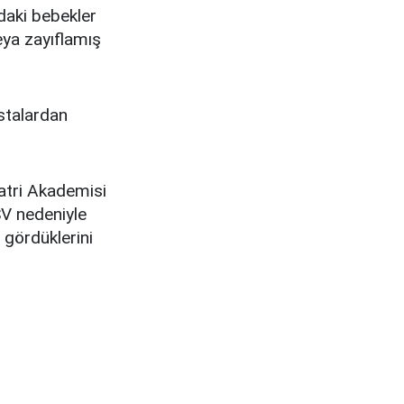
ndaki bebekler
veya zayıflamış
astalardan
atri Akademisi
SV nedeniyle
 gördüklerini