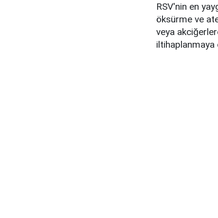
RSV'nin en yayg
öksürme ve ateş
veya akciğerler
iltihaplanmaya 