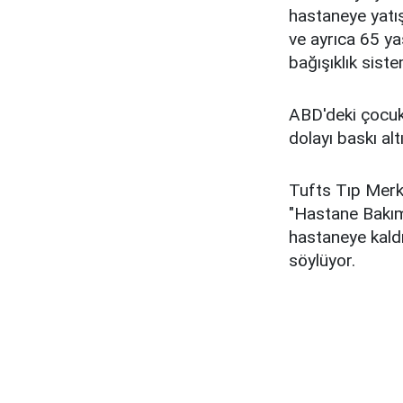
hastaneye yatış 
ve ayrıca 65 ya
bağışıklık sistem
ABD'deki çocuk 
dolayı baskı alt
Tufts Tıp Merke
"Hastane Bakım
hastaneye kaldı
söylüyor.