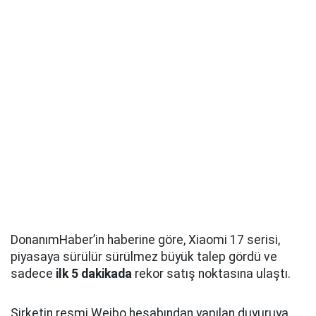
DonanımHaber’in haberine göre, Xiaomi 17 serisi,
piyasaya sürülür sürülmez büyük talep gördü ve
sadece
ilk 5 dakikada
rekor satış noktasına ulaştı.
Şirketin resmi Weibo hesabından yapılan duyuruya