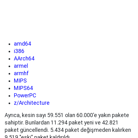
amd64
i386
AArch64
armel
armhf
MIPS
MIPS64
PowerPC
z/Architecture
Ayrıca, kesin sayı 59.551 olan 60.000'e yakın pakete
sahiptir. Bunlardan 11.294 paket yeni ve 42.821
paket güncellendi. 5.434 paket değişmeden kalırken
9.519 "eski" paket kaldırıldı.