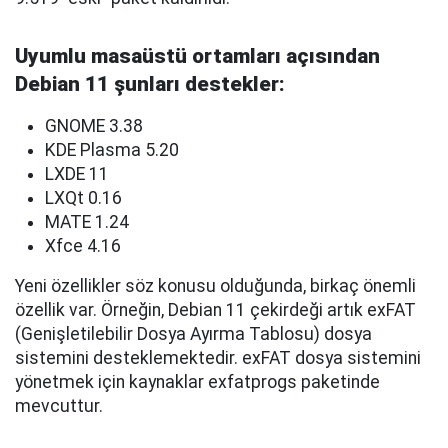
Uyumlu masaüstü ortamları açısından
Debian 11 şunları destekler:
GNOME 3.38
KDE Plasma 5.20
LXDE 11
LXQt 0.16
MATE 1.24
Xfce 4.16
Yeni özellikler söz konusu olduğunda, birkaç önemli
özellik var. Örneğin, Debian 11 çekirdeği artık exFAT
(Genişletilebilir Dosya Ayırma Tablosu) dosya
sistemini desteklemektedir. exFAT dosya sistemini
yönetmek için kaynaklar exfatprogs paketinde
mevcuttur.