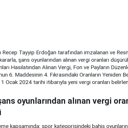
 Recep Tayyip Erdoğan tarafından imzalanan ve Res
kararla, şans oyunlarından alınan vergi oranları düşürü
nları Hasılatından Alınan Vergi, Fon ve Payların Düzen
un 6. Maddesinin 4. Fıkrasındaki Oranların Yeniden B
e 1 Ocak 2024 tarihi itibarıyla yeni vergi oranları belirlen
şans oyunlarından alınan vergi ora
ü
eme kapsamında: spor kategorisindeki bahis oyunları