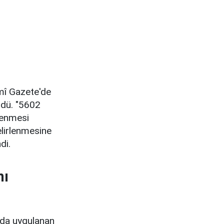
mî Gazete'de
ldü. "5602
lenmesi
elirlenmesine
di.
nı
nda uygulanan