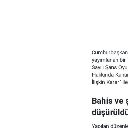
Cumhurbaşkanı
yayımlanan bir 
Sayılı Şans Oyu
Hakkında Kanun
İlişkin Karar" il
Bahis ve 
düşürüld
Yapılan düzenl