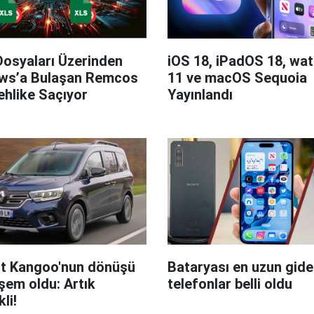
Dosyaları Üzerinden
iOS 18, iPadOS 18, wa
ws’a Bulaşan Remcos
11 ve macOS Sequoia
hlike Saçıyor
Yayınlandı
t Kangoo'nun dönüşü
Bataryası en uzun giden
em oldu: Artık
telefonlar belli oldu
kli!