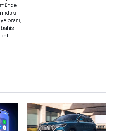
ükmünde
rındaki
iye oranı,
 bahis
abet