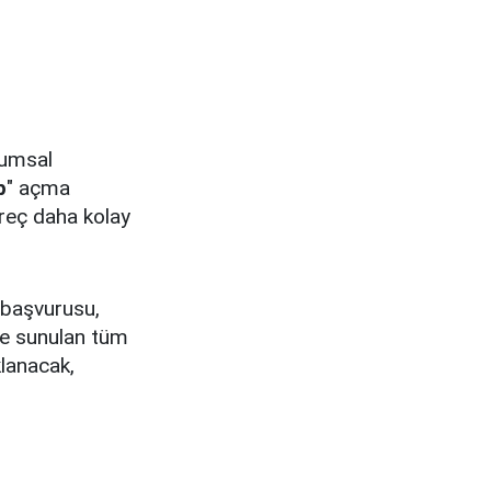
rumsal
p
" açma
üreç daha kolay
 başvurusu,
'e sunulan tüm
klanacak,