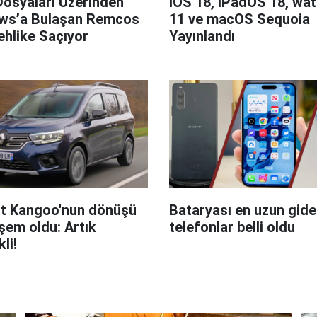
Dosyaları Üzerinden
iOS 18, iPadOS 18, wa
ws’a Bulaşan Remcos
11 ve macOS Sequoia
hlike Saçıyor
Yayınlandı
t Kangoo'nun dönüşü
Bataryası en uzun giden
em oldu: Artık
telefonlar belli oldu
kli!