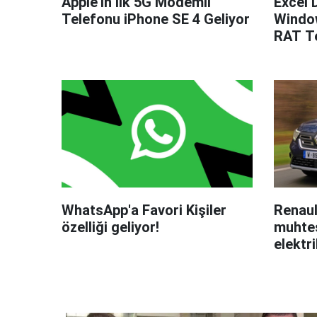
Apple'ın İlk 5G Modemli
Excel 
Telefonu iPhone SE 4 Geliyor
Windo
RAT Te
WhatsApp'a Favori Kişiler
Renaul
özelliği geliyor!
muhteş
elektri