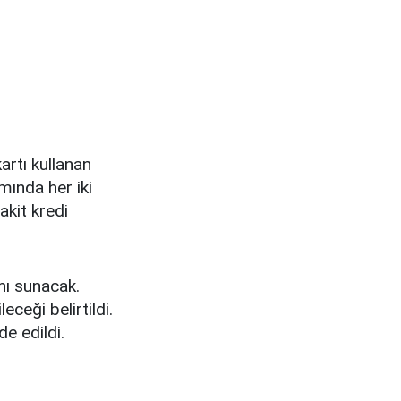
artı kullanan
mında her iki
akit kredi
nı sunacak.
ceği belirtildi.
e edildi.