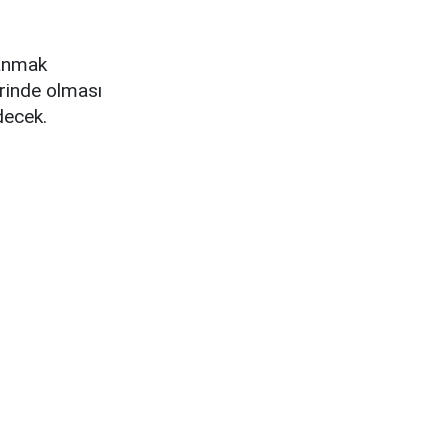
lanmak
erinde olması
decek.