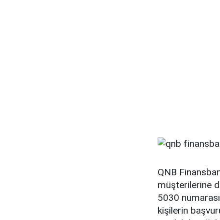
QNB Finansbank'
müşterilerine d
5030 numarasın
kişilerin başvu