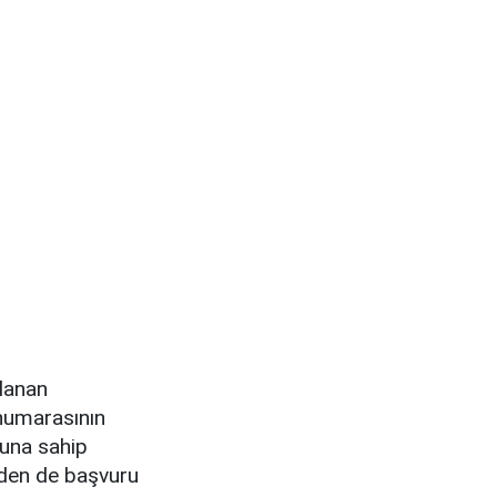
llanan
 numarasının
tuna sahip
nden de başvuru