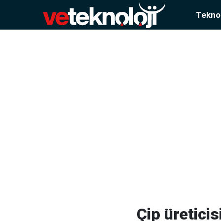
Teknol
Çip üreticis