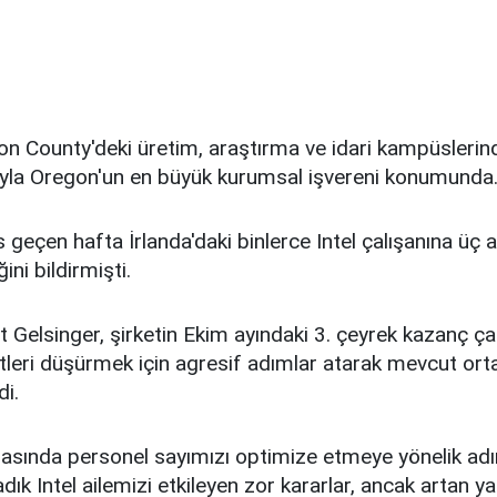
ton County'deki üretim, araştırma ve idari kampüsleri
ıyla Oregon'un en büyük kurumsal işvereni konumunda
 geçen hafta İrlanda'daki binlerce Intel çalışanına üç a
ğini bildirmişti.
t Gelsinger, şirketin Ekim ayındaki 3. çeyrek kazanç çağ
etleri düşürmek için agresif adımlar atarak mevcut or
di.
rasında personel sayımızı optimize etmeye yönelik adı
adık Intel ailemizi etkileyen zor kararlar, ancak artan ya