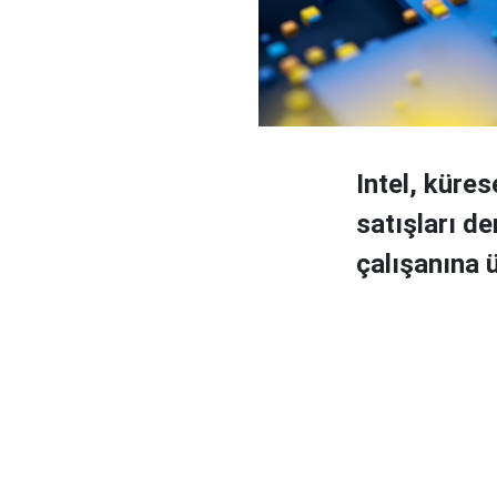
Intel, küre
satışları d
çalışanına ü