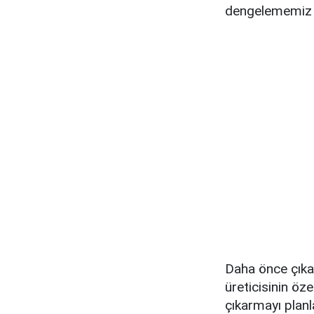
dengelememiz g
Daha önce çıkan
üreticisinin öze
çıkarmayı planla