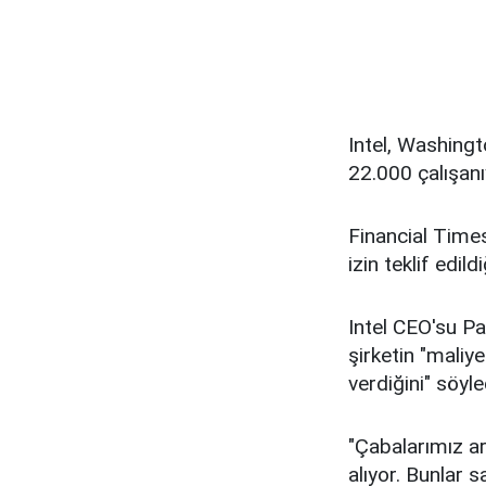
Intel, Washing
22.000 çalışan
Financial Times
izin teklif edildi
Intel CEO'su Pa
şirketin "maliy
verdiğini" söyle
"Çabalarımız a
alıyor. Bunlar s