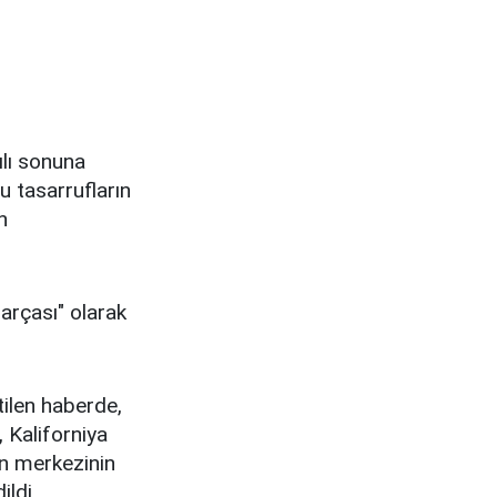
ılı sonuna
u tasarrufların
n
arçası" olarak
tilen haberde,
, Kaliforniya
in merkezinin
ldi.