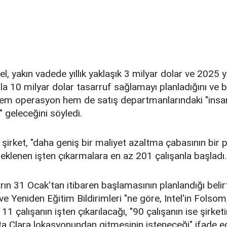
el, yakın vadede yıllık yaklaşık 3 milyar dolar ve 2025 y
ila 10 milyar dolar tasarruf sağlamayı planladığını ve b
em operasyon hem de satış departmanlarındaki "insa
" geleceğini söyledi.
şirket, "daha geniş bir maliyet azaltma çabasının bir p
beklenen işten çıkarmalara en az 201 çalışanla başladı.
rın 31 Ocak'tan itibaren başlamasının planlandığı belir
ve Yeniden Eğitim Bildirimleri "ne göre, Intel'in Folsom
1 çalışanın işten çıkarılacağı, "90 çalışanın ise şirket
 Clara lokasyonundan gitmesinin isteneceği" ifade edi