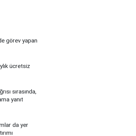
nde görev yapan
.
ylık ücretsiz
rısı sırasında,
tama yanıt
mlar da yer
tırımı