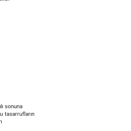
ılı sonuna
u tasarrufların
n