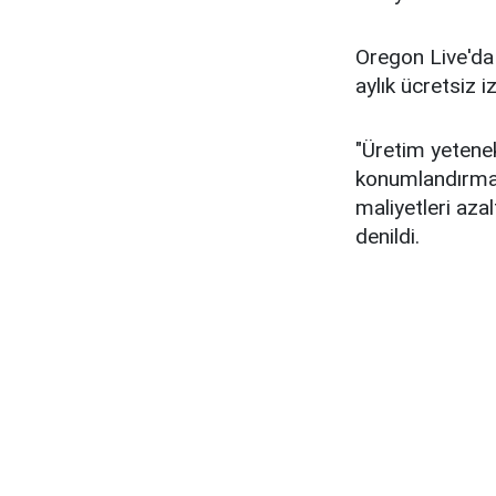
Oregon Live'da 
aylık ücretsiz i
"Üretim yetenek
konumlandırmanı
maliyetleri aza
denildi.