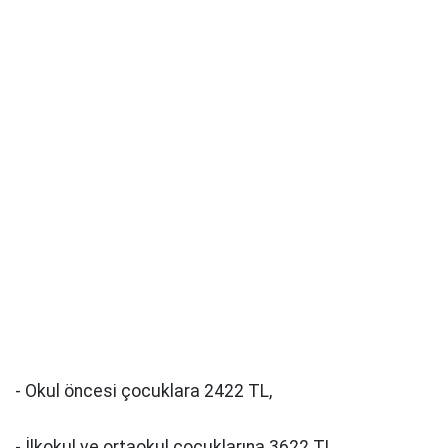
- Okul öncesi çocuklara 2422 TL,
- İlkokul ve ortaokul çocuklarına 3622 TL,