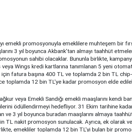
yı emekli promosyonuyla emeklilere muhteşem bir fır
larını 3 yıl boyunca Akbank'tan almayı taahhüt etmeler
romosyonun sahibi olacaklar. Bununla birlikte, kampa
veya Wings kredi kartlarına tanımlanan 5 yeni otomat
 için fatura başına 400 TL ve toplamda 2 bin TL chip
ece toplamda 12 bin TL'ye kadar promosyon elde edileb
ağkur veya Emekli Sandığı emekli maaşlarını kendi ban
lerini ödüllendirmeyi hedefliyor. 31 Ekim tarihine kada
an ve 3 yıl boyunca buradan maaşlarını almaya taahhü
in TL nakit promosyon sunulacak. Ayrıca, ek olarak ve
rlikte, emekliler toplamda 12 bin TL'yi bulan bir pro