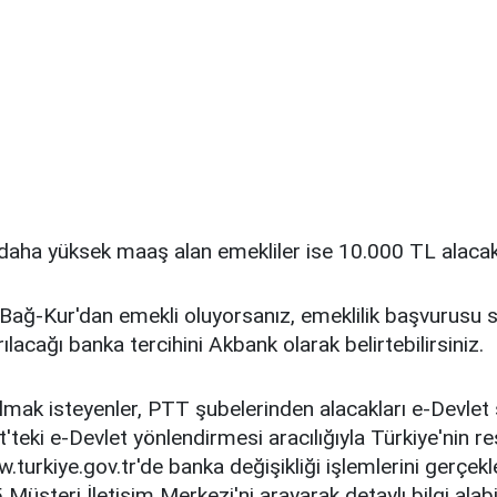
daha yüksek maaş alan emekliler ise 10.000 TL alacak
Bağ-Kur'dan emekli oluyorsanız, emeklilik başvurusu s
ılacağı banka tercihini Akbank olarak belirtebilirsiniz.
mak isteyenler, PTT şubelerinden alacakları e-Devlet 
'teki e-Devlet yönlendirmesi aracılığıyla Türkiye'nin r
turkiye.gov.tr'de banka değişikliği işlemlerini gerçekle
üşteri İletişim Merkezi'ni arayarak detaylı bilgi alabil