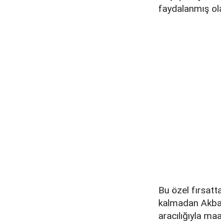
faydalanmış ola
Bu özel fırsatt
kalmadan Akban
aracılığıyla m