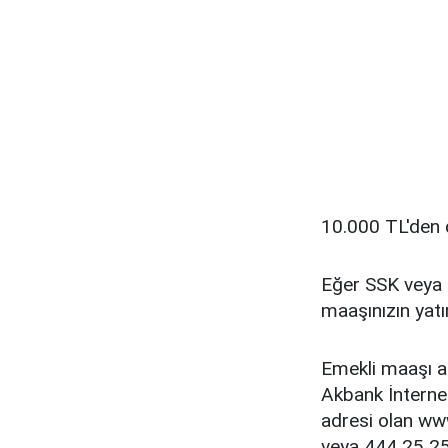
10.000 TL'den 
Eğer SSK veya 
maaşınızın yatır
Emekli maaşı al
Akbank İnternet
adresi olan www.
veya 444 25 25 M