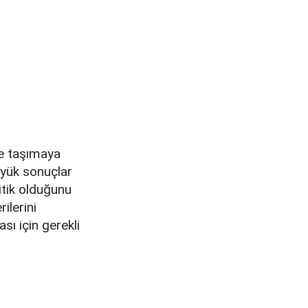
ne taşımaya
üyük sonuçlar
ritik olduğunu
ilerini
sı için gerekli