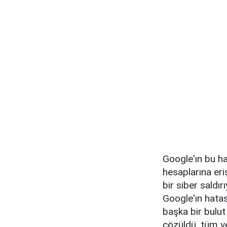
Google'ın bu ha
hesaplarına eri
bir siber saldır
Google'ın hatası
başka bir bulut
çözüldü, tüm ve