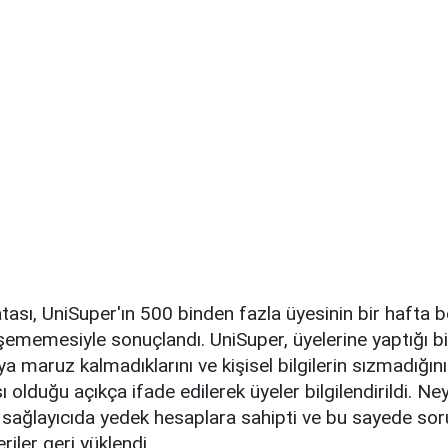
tası, UniSuper'ın 500 binden fazla üyesinin bir hafta 
şememesiyle sonuçlandı. UniSuper, üyelerine yaptığı b
ıya maruz kalmadıklarını ve kişisel bilgilerin sızmadığını 
 olduğu açıkça ifade edilerek üyeler bilgilendirildi. Ne
 sağlayıcıda yedek hesaplara sahipti ve bu sayede sor
riler geri yüklendi.