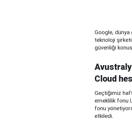
Google, dünya g
teknoloji şirke
güvenliği konus
Avustraly
Cloud hesa
Geçtiğimiz haft
emeklilik fonu 
fonu yönetiyord
etkiledi.