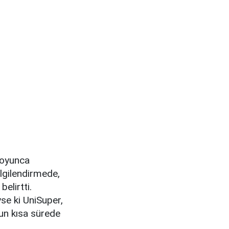
boyunca
ilgilendirmede,
belirtti.
yse ki UniSuper,
un kısa sürede