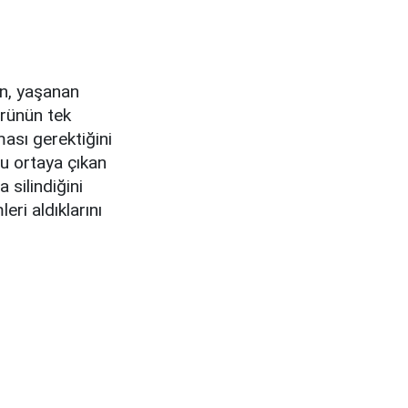
n, yaşanan
türünün tek
ası gerektiğini
cu ortaya çıkan
 silindiğini
eri aldıklarını