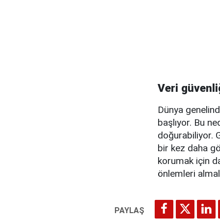
Veri güvenl
Dünya genelinde
başlıyor. Bu ne
doğurabiliyor. 
bir kez daha göz
korumak için da
önlemleri almal