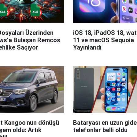
Dosyaları Üzerinden
iOS 18, iPadOS 18, wa
ws’a Bulaşan Remcos
11 ve macOS Sequoia
hlike Saçıyor
Yayınlandı
t Kangoo'nun dönüşü
Bataryası en uzun giden
em oldu: Artık
telefonlar belli oldu