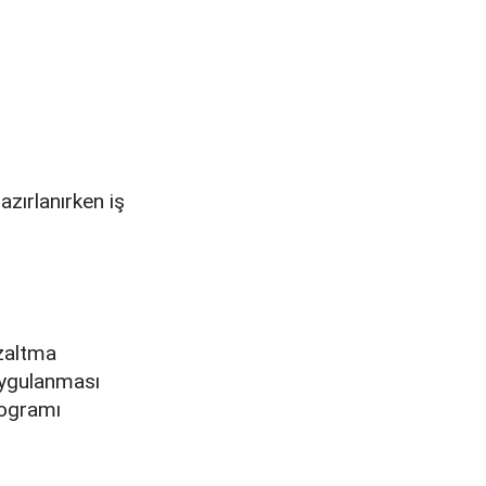
zırlanırken iş
azaltma
 uygulanması
rogramı