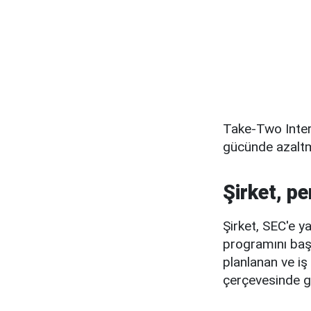
Take-Two Intera
gücünde azaltm
Şirket, p
Şirket, SEC'e y
programını başl
planlanan ve i
çerçevesinde ge