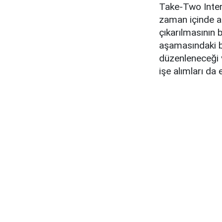
Take-Two Intera
zaman içinde ar
çıkarılmasının b
aşamasındaki ba
düzenleneceği v
işe alımları da 