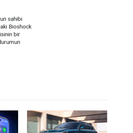
nun sahibi
raki Bioshock
sinin bir
 durumun