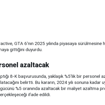
ctive, GTA 6'nın 2025 yılında piyasaya sürülmesine ha
aya gittiğini duyurdu.
ersonel azaltacak
aptığı 8-K başvurusunda, yaklaşık %5'lik bir personel 
atacağını belirtti. Bu kararın, 2024 yılı sonuna kadar
ş gücünü %5 oranında azaltacak bir maliyet azaltma p
rçekleşeceği ifade edildi.