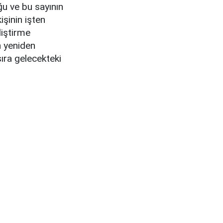
ğu ve bu sayının
işinin işten
liştirme
n yeniden
ıra gelecekteki