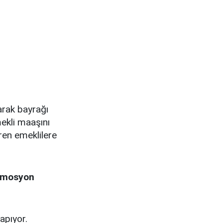
rak bayrağı
ekli maaşını
ren emeklilere
romosyon
apıyor.