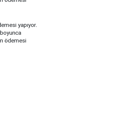
emesi yapıyor.
l boyunca
on ödemesi