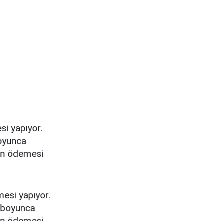
i yapıyor.
oyunca
on ödemesi
esi yapıyor.
l boyunca
on ödemesi