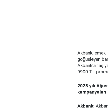
Akbank, emekli
göğüsleyen ban
Akbank'a taşıy
9900 TL promo
2023 yılı Ağus
kampanyaları ş
Akbank:
Akbank