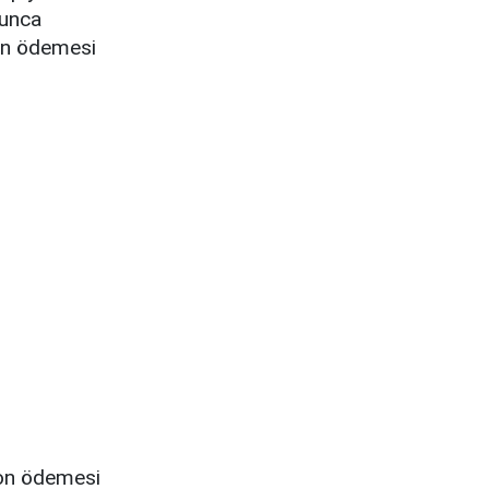
yunca
on ödemesi
yon ödemesi