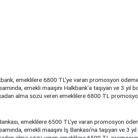
bank, emeklilere 6800 TL'ye varan promosyon ödemes
mında, emekli maaşını Halkbank'a taşıyan ve 3 yıl b
nkadan alma sözü veren emeklilere 6800 TL promosy
Bankası, emeklilere 6500 TL'ye varan promosyon ödem
mında, emekli maaşını İş Bankası'na taşıyan ve 3 yı
nkadan alma sözü veren emeklilere 6500 TL promosy