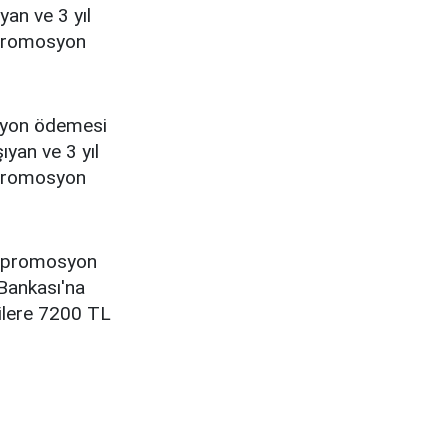
an ve 3 yıl
 promosyon
syon ödemesi
yan ve 3 yıl
 promosyon
n promosyon
Bankası'na
ilere 7200 TL