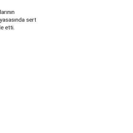
arının
piyasasında sert
e etti.