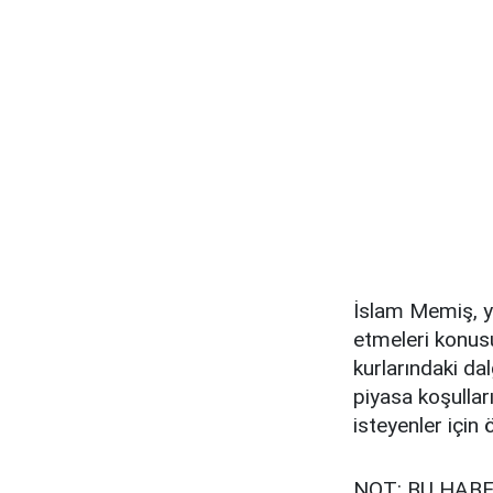
İslam Memiş, ya
etmeleri konus
kurlarındaki dal
piyasa koşullar
isteyenler için
NOT: BU HABE