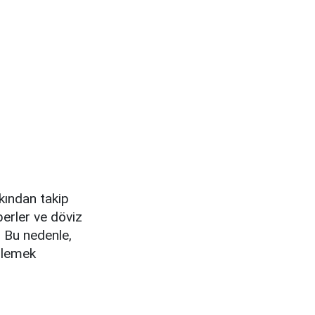
akından takip
erler ve döviz
r. Bu nedenle,
ellemek