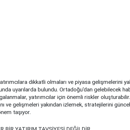
tırımcılara dikkatli olmaları ve piyasa gelişmelerini y
unda uyarılarda bulundu. Ortadoğu'dan gelebilecek hab
galanmalar, yatırımcılar için önemli riskler oluşturabili
ını ve gelişmeleri yakından izlemek, stratejilerini günc
 önem taşıyor.
R BİR YATIRIM TAVSİYESİ DEĞİLDİR.