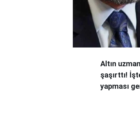
Altın uzman
şaşırttı! İş
yapması ger