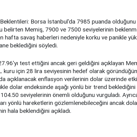
 Beklentileri: Borsa İstanbul'da 7985 puanda olduğunu
nu belirten Memiş, 7900 ve 7500 seviyelerinin beklenme
en hafta savaş haberleri nedeniyle korku ve panikle yü
ane beklediğini söyledi.
7.96'yı test ettiğini ancak geri geldiğini açıklayan Me
 kuru için 28 lira seviyesinin hedef olarak göründüğünü
da açıklanacak enflasyon verilerinin dolar üzerinde etkil
likle dolar endeksinde aşağı yönlü bir trend beklediğini 
04.50 seviyelerinin önemli olduğunu vurguladı. Ayrıc
arı yönlü hareketlerin gözlemlenebileceğini ancak dola
nin hala beklendiğini açıkladı.