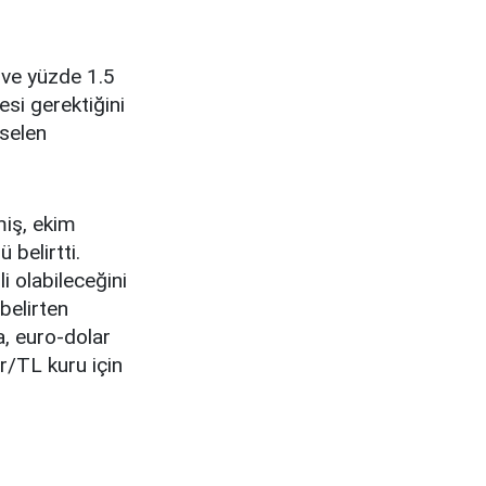
 ve yüzde 1.5
si gerektiğini
kselen
miş, ekim
 belirtti.
i olabileceğini
belirten
a, euro-dolar
r/TL kuru için