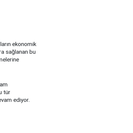
nların ekonomik
ara sağlanan bu
melerine
aşam
u tür
evam ediyor.