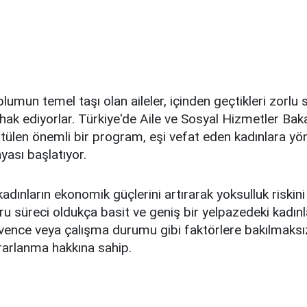
plumun temel taşı olan aileler, içinden geçtikleri zorlu
ak ediyorlar. Türkiye'de Aile ve Sosyal Hizmetler Baka
tülen önemli bir program, eşi vefat eden kadınlara yöne
ası başlatıyor.
dınların ekonomik güçlerini artırarak yoksulluk riskini
u süreci oldukça basit ve geniş bir yelpazedeki kadınl
üvence veya çalışma durumu gibi faktörlere bakılmaksız
rarlanma hakkına sahip.