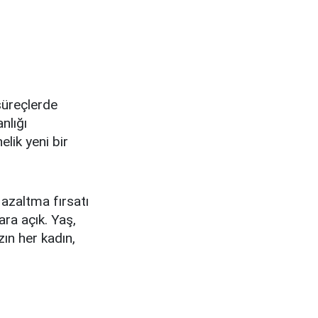
 süreçlerde
nlığı
lik yeni bir
 azaltma fırsatı
ara açık. Yaş,
ın her kadın,