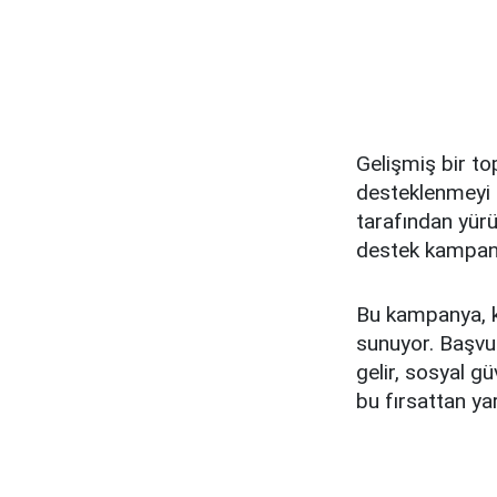
Gelişmiş bir to
desteklenmeyi h
tarafından yürü
destek kampany
Bu kampanya, ka
sunuyor. Başvur
gelir, sosyal g
bu fırsattan ya