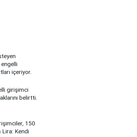
isteyen
 engelli
ları içeriyor.
li girişimci
larını belirtti.
rişimciler, 150
n Lira: Kendi