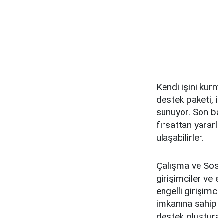
Kendi işini kur
destek paketi, 
sunuyor. Son b
fırsattan yarar
ulaşabilirler.
Çalışma ve Sosy
girişimciler ve
engelli girişimc
imkanına sahip 
destek oluşturar