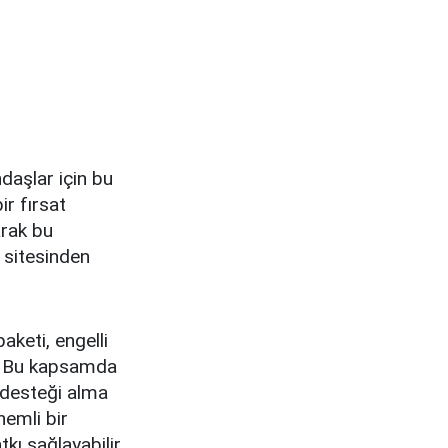
ndaşlar için bu
r fırsat
arak bu
 sitesinden
aketi, engelli
or. Bu kapsamda
e desteği alma
nemli bir
kı sağlayabilir.