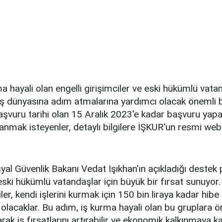
ma hayali olan engelli girişimciler ve eski hükümlü vata
iş dünyasına adım atmalarına yardımcı olacak önemli bi
aşvuru tarihi olan 15 Aralık 2023'e kadar başvuru yap
lanmak isteyenler, detaylı bilgilere İŞKUR'un resmi web
al Güvenlik Bakanı Vedat Işıkhan'ın açıkladığı destek p
 eski hükümlü vatandaşlar için büyük bir fırsat sunuy
iler, kendi işlerini kurmak için 150 bin liraya kadar hib
olacaklar. Bu adım, iş kurma hayali olan bu gruplara ö
ak iş fırsatlarını artırabilir ve ekonomik kalkınmaya kat