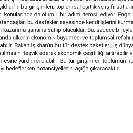
ıkhan'ın bu girişimleri, toplumsal eşitlik ve iş fırsatları
si konularında da olumlu bir adımı temsil ediyor. Engelli
atandaşlar, bu destekler sayesinde kendi işlerini kur
nı kazanma şansına sahip olacaklar. Bu, sadece bireyler
manda ülkenin ekonomik büyümesi ve toplumsal refahı i
bilir. Bakan Işıkhan'ın bu tür destek paketleri, iş düny
atılmasını teşvik ederek ekonomik çeşitliliği artırabilir ve
mesine yardımcı olabilir. Bu tür girişimler, toplumun h
yı hedeflerken potansiyellerini açığa çıkaracaktır.