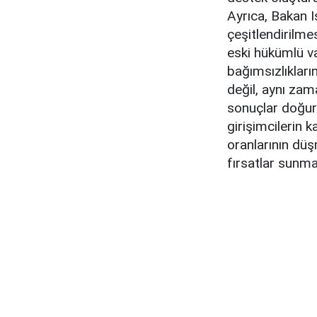
Ayrıca, Bakan Iş
çeşitlendirilme
eski hükümlü v
bağımsızlıkları
değil, aynı za
sonuçlar doğura
girişimcilerin k
oranlarının düş
fırsatlar sunma