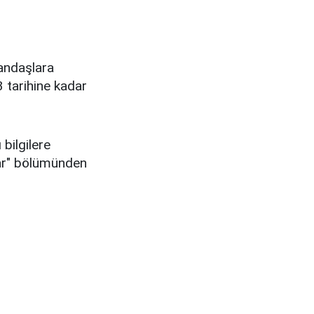
tandaşlara
3 tarihine kadar
 bilgilere
lar" bölümünden