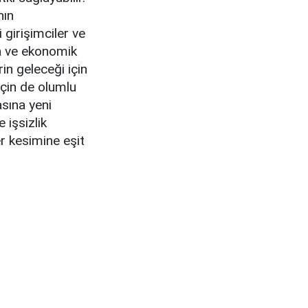
nın
 girişimciler ve
ma ve ekonomik
in geleceği için
çin de olumlu
asına yeni
 işsizlik
er kesimine eşit