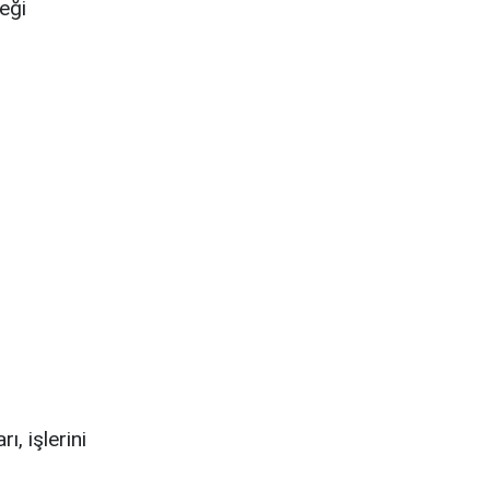
teği
, işlerini