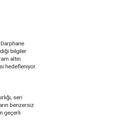
ı. Darphane
iği bilgiler
ram altın
si hedefleniyor.
rlığı, seri
arın benzersiz
n geçerli