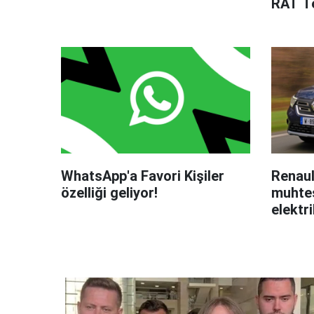
RAT Te
WhatsApp'a Favori Kişiler
Renaul
özelliği geliyor!
muhteş
elektri