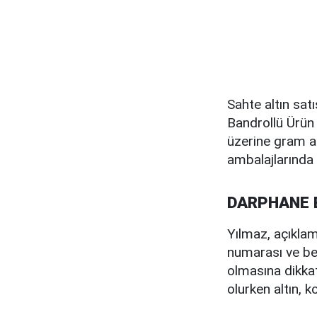
Sahte altın sat
Bandrollü Ürün 
üzerine gram al
ambalajlarında 
DARPHANE 
Yılmaz, açıklama
numarası ve ben
olmasına dikkat
olurken altın, ko