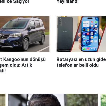
hlike Saçıyor
Yayınlandı
t Kangoo'nun dönüşü
Bataryası en uzun giden
em oldu: Artık
telefonlar belli oldu
kli!