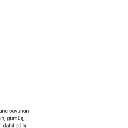
ğunu savunan
tın, gümüş,
dahil edilir.