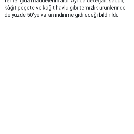
temel gıda maddelerini aldı. Ayrıca deterjan, sabun,
kâğıt peçete ve kâğıt havlu gibi temizlik ürünlerinde
de yüzde 50'ye varan indirime gidileceği bildirildi.