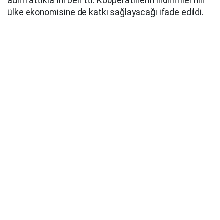
adım attıklarını belirtti. Kooperatiflerin indirimlerinin
ülke ekonomisine de katkı sağlayacağı ifade edildi.