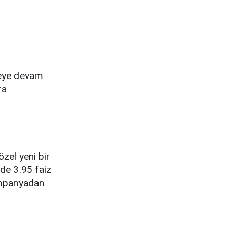
meye devam
ra
zel yeni bir
de 3.95 faiz
Kampanyadan