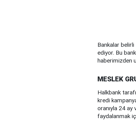
Bankalar belir
ediyor. Bu ban
haberimizden ul
MESLEK GR
Halkbank taraf
kredi kampanyas
oranıyla 24 ay
faydalanmak iç