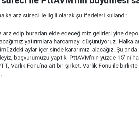
 süreci ile PttAVM'nin büyümesi 
lka arz süreci ile ilgili olarak şu ifadeleri kullandı:
a arz edip buradan elde edeceğimiz gelirleri yine dep
cağımız yatırımlara harcamayı düşünüyoruz. Halka ar
önümüzdeki aylar içerisinde kararımızı alacağız. Şu anda
eyiz, başvurumuzu yaptık. PttAVM’nin yüzde 15’ini ha
, Varlık Fonu’na ait bir şirket, Varlık Fonu ile birlikt
.