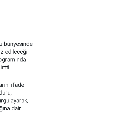
onu bünyesinde
rz edileceği
programında
rtti.
rını ifade
dürü,
urgulayarak,
ğına dair