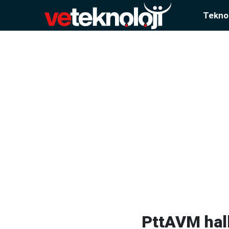
Teknol
PttAVM halk