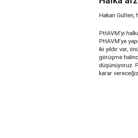
Halka arz
Hakan Gülten, ha
PttAVM’yi halk
PttAVM’ye yapa
iki yıldır var, 
görüşme halind
düşünüyoruz. PTT
karar vereceğiz