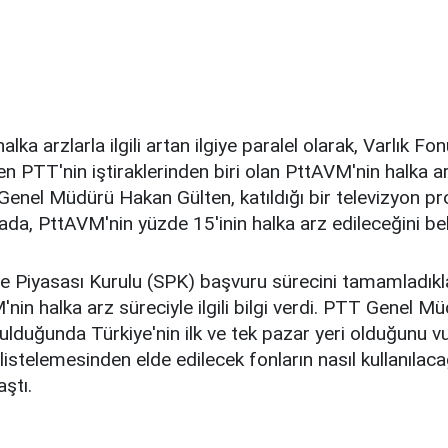
ka arzlarla ilgili artan ilgiye paralel olarak, Varlık F
en PTT'nin iştiraklerinden biri olan PttAVM'nin halka a
 Genel Müdürü Hakan Gülten, katıldığı bir televizyon 
ada, PttAVM'nin yüzde 15'inin halka arz edileceğini beli
e Piyasası Kurulu (SPK) başvuru sürecini tamamladıkla
nin halka arz süreciyle ilgili bilgi verdi. PTT Genel Mü
lduğunda Türkiye'nin ilk ve tek pazar yeri olduğunu v
listelemesinden elde edilecek fonların nasıl kullanılaca
aştı.