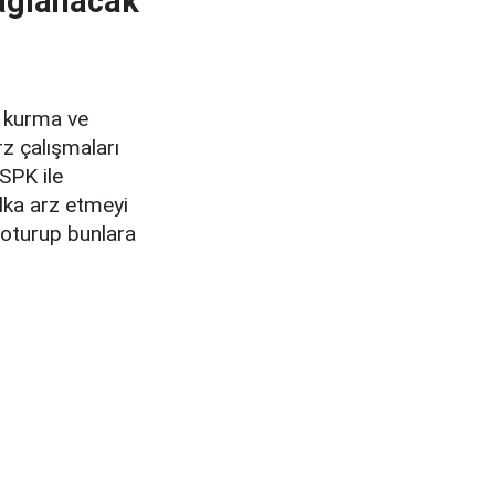
sağlanacak
o kurma ve
z çalışmaları
 SPK ile
lka arz etmeyi
e oturup bunlara