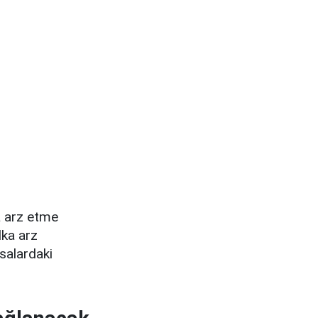
a arz etme
lka arz
asalardaki