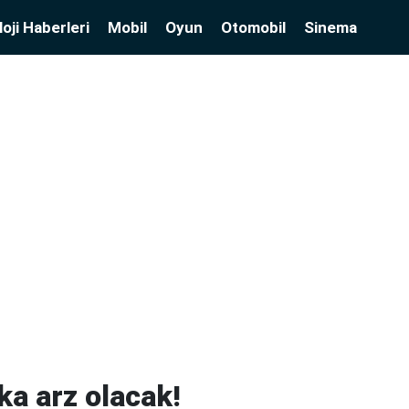
oji Haberleri
Mobil
Oyun
Otomobil
Sinema
a arz olacak!