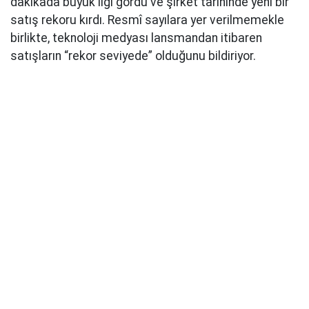
dakikada büyük ilgi gördü ve şirket tarihinde yeni bir
satış rekoru kırdı. Resmî sayılara yer verilmemekle
birlikte, teknoloji medyası lansmandan itibaren
satışların “rekor seviyede” olduğunu bildiriyor.